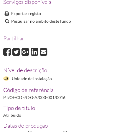
Serviços disponíveis
0016
Livro Copiador de Correspondência Geral Expedida do Sindicato N
0017
Livro Copiador de Correspondência Geral Expedida do Sindicato N
Exportar registo
0018
Livro Copiador de Correspondência Geral Expedida do Sindicato N
Pesquisar no âmbito deste fundo
0019
Livro Copiador de Correspondência Geral Expedida do Sindicato N
0020
Livro Copiador de Correspondência Geral Expedida do Sindicato N
Partilhar
0021
Livro Copiador de Correspondência Geral Expedida do Sindicato N
(...)
0051
Mensagem de Agradecimento do Sindicato Nacional dos Farmacêutic
Nível de descrição
Unidade de instalação
Código de referência
PT/OF/CDF/C-G-A/003-001/0016
Tipo de título
Atribuído
Datas de produção