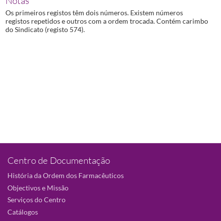
Notas
Os primeiros registos têm dois números. Existem números
registos repetidos e outros com a ordem trocada. Contém carimbo
do Sindicato (registo 574).
Centro de Documentação
História da Ordem dos Farmacêuticos
Objectivos e Missão
Serviços do Centro
Catálogos