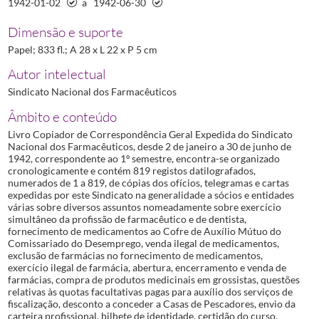
1942-01-02
a
1942-06-30
Dimensão e suporte
Papel; 833 fl.; A 28 x L 22 x P 5 cm
Autor intelectual
Sindicato Nacional dos Farmacêuticos
Âmbito e conteúdo
Livro Copiador de Correspondência Geral Expedida do Sindicato
Nacional dos Farmacêuticos, desde 2 de janeiro a 30 de junho de
1942, correspondente ao 1º semestre, encontra-se organizado
cronologicamente e contém 819 registos datilografados,
numerados de 1 a 819, de cópias dos ofícios, telegramas e cartas
expedidas por este Sindicato na generalidade a sócios e entidades
várias sobre diversos assuntos nomeadamente sobre exercício
simultâneo da profissão de farmacêutico e de dentista,
fornecimento de medicamentos ao Cofre de Auxílio Mútuo do
Comissariado do Desemprego, venda ilegal de medicamentos,
exclusão de farmácias no fornecimento de medicamentos,
exercício ilegal de farmácia, abertura, encerramento e venda de
farmácias, compra de produtos medicinais em grossistas, questões
relativas às quotas facultativas pagas para auxílio dos serviços de
fiscalização, desconto a conceder a Casas de Pescadores, envio da
carteira profissional, bilhete de identidade, certidão do curso,