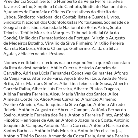
Nomes e entidades referidos na correspondência que não constam
da lista de destinatários: Abílio Guerra, Acúrcio Amorim de
Carvalho, Adriana Lúcia Fernandes Gonçalves Guimarães, Afonso
da Veiga Faria, Afonso de Faria, Agostinho Furtado, Aida de Melo
Brito, Aires Marques Simões, Albertina Teixeira de Sousa, Alberto
Correia Ralha, Alberto Luís Ferreira, Alberto Pilatos Fragoso,
Albina Pereira Ferreira, Alceu Maria Vinha dos Santos, Alice
Almeida Cordeiro, Alice Alves Carvalho, Amâncio Arménio
Avelino Almeida, Ana Joaquina da Silva Aguiar, António Alfredo
Rebelo, António Augusto de Abreu e Campos, António Bernardo
Soeiro, António Ferreira dos Reis, António Ferreira Pinto, António
Hipólito Henriques de Aguiar, António Joaquim da Costa, António
Joaquim de Campos, António Maria Correia, António Narciso dos
Santos Barbosa, António Pais Moreira, António Pereira Forjaz,
António Tibério Dores, Armando da Costa Faria, Arminda Pereira