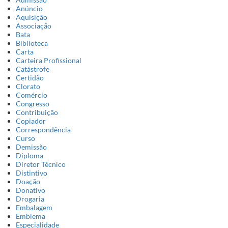
Anúncio
Aquisição
Associação
Bata
Biblioteca
Carta
Carteira Profissional
Catástrofe
Certidão
Clorato
Comércio
Congresso
Contribuição
Copiador
Correspondência
Curso
Demissão
Diploma
Diretor Técnico
Distintivo
Doação
Donativo
Drogaria
Embalagem
Emblema
Especialidade