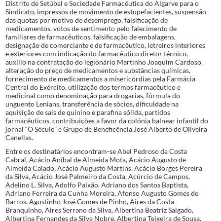
Distrito de Setúbal e Sociedade Farmacêutica do Algarve para o
Sindicato, impressos de movimento de estupefacientes, suspensão
das quotas por motivo de desemprego, falsificação de
medicamentos, votos de sentimento pelo falecimento de
familiares de farmacêuticos, falsificação de embalagens,
designação de comerciante e de farmacêutico, letreiros interiores
e exteriores com indicação do farmacêutico diretor técnico,
auxílio na contratação do legionário Martinho Joaquim Cardoso,
alteração do preço de medicamentos e substâncias químicas,
fornecimento de medicamentos a misericórdias pela Farmácia
Central do Exército, utilização dos termos farmacêutico e
medicinal como denominação para drogarias, fórmula do
unguento Lenians, transferência de sócios, dificuldade na
aquisição de sais de quinino e parafina sólida, partidos
farmacêuticos, contribuições a favor da colónia balnear infantil do
jornal “O Século” e Grupo de Beneficência José Alberto de Oliveira
Canellas.
Entre os destinatários encontram-se Abel Pedroso da Costa Cabral, Acácio Aníbal de Almeida Mota, Acácio Augusto de Almeida Calado, Acácio Augusto Martins, Acácio Borges Pereira da Silva, Acácio José Palmeiro da Costa, Acúrcio de Campos, Adelino L. Silva, Adolfo Paixão, Adriano dos Santos Baptista, Adriano Ferreira da Cunha Moreira, Afonso Augusto Gomes de Barros, Agostinho José Gomes de Pinho, Aires da Costa Branquinho, Aires Serrano da Silva, Albertina Beatriz Salgado, Albertina Fernandes da Silva Nobre, Albertina Teixeira de Sousa, Albertina Teixeira Lousa, Alberto Carlos Teixeira do Amaral, Alberto Luís Ferreira, Alceu Maria Vinha dos Santos, Alexandre José Maria Mendes, Alfredo Cavalheiro, Alfredo Gomes Ferrão, Alice Alves de Carvalho, Alice Rebelo Gomes de Almeida Amaral, Alice Vaz Tecedeiro, Aluízio Marques Leal, Amadeu Castanheira, Amador da Conceição Veríssimo, Amália Brito Pina, Amílcar de Pinho, Ana Ferrão, Ana Rosália A. de Sousa Dias, Angelina Augusta Guimarães, Aniceto Ferreira Pinto, Antero Chaves, António Afonso Lopes, António Augusto Ladislau Calapez, António Cândido da Silva, António Coelho Pessoa, António da Cunha Feteira, António da Silva Gomes Ascenso, António de Jesus Lopes, António de Oliveira Melo, António de Sousa Marques, António de Sousa Vieira, António Feleciano Coutinho Ribeiro, António Fortunato da Rocha Quaresma, António Gonçalves Leitão, António Hipólito Henriques de Aguiar, António Huet de Bacelar Carrelhas, António Inácio Simões, António Joaquim Gonçalves, António José Antunes de Almeida, António José Baptista, António Júlio Gomes, António Lopes de Castro, António Luís de Paiva, António Macedo Lacerda Forjaz, António Manuel Forçado Quintens, António Manuel Vilares, António Marcolino Nozes, António Martins Paula, António Rodrigues Marques, António Victor do Monte, Arlindo Pereira, Arlindo Tibério Dores, Armando Apolinário Alves Baptista, Armando da Costa Faria, Arnaldo José Ferreira da Costa, Arnaldo José Miranda de Barros, Arnaldo Ribeiro, Artur Ferreira, Artur Maldonado Freitas, Artur Vieira de Carvalho, Associação de Socorros Mútuos Aliança Operária, Associação de Socorros Mútuos Benaventense, Associação de Socorros Mútuos Mutualidade Ocidental, Associação Portuguesa para o Progresso das Ciências, Augusta Cardoso, Augusto Casimiro Gonçalves da Silva, Augusto da Silva Tavares, Augusto Ferreira, Augusto Peres de Noronha Galvão, Avelino Freitas, Baptista Bento Marques, Barbearia Ferreira, Batista Bento Marques, Belmira Dulce Soares Santos, Braulio da Costa Monteiro, Caixa Geral de Depósitos Crédito e Previdência, Câmara Municipal (Lisboa, Peso da Régua, Régua), Carlos Cândido Coutinho, Carlos da Silva Costa, Carlos Epifânio da Franca, Carlos Mendes da Silva, Casa do Povo de Escalos de Baixo, Cacilda Fernandes Pinto, Castro Fernandes, Cesaltina Gonçalves Martins, César Augusto de Sousa Pais, Christiane Yvone dos Santos Dobernet, Comissão de Reforma do Ensino Técnico - Ministério da Educação Nacional, Comissão Organizadora da Festa de Fim de Curso dos Alunos da Escola de Farmácia de Lisboa, Comissão Reguladora dos Produtos Químicos e Farmacêuticos, Comissariado do Desemprego (Leiria, Lisboa), Comissões do Sindicato Nacional dos Farmacêuticos (Deontologia, História e Legislação Farmacêuticas, Interesses Profissionais, Técnica de Farmácia), Companhia Portuguesa de Higiene, Concelho da Marinha Grande, Corina Amélia Fernandes Barreira, Couto Lda., Cruz Vermelha Portuguesa, Custódio Maldonado Freitas, Daniel Lucas de Carvalho, David Salgado, Delegação de Saúde (Cascais, Paredes de Coura, Viana do Alentejo), Dinis Cândido Gomes, Diogo Paulo Marreiros Neto, Direção dos Serviços de Censura, Direção dos Serviços de Saúde Militar, Direção Geral de Saúde, Domingos Correia Arouca Júnior, Domingos Martins Caro, Drogaria Madeira, Drogaria Moderna, Drogaria Santa Marta, Edmundo Afonso de Matos Boavida, Eduardo da Conceição Fernandes, Eduardo de Almeida, Eduardo Frederico de Melo Garrido, Elisa dos Anjos Lopes da Fonseca, Elísio Augusto Alves, Elvira Adelaide de Fontes Ala, Elvira Coelho Pessoa, Emília Soares de Carvalho V. de Brito, Emílio da Cunha Mora, Emílio de Franco e Figueiredo, Empresa Nacional de Publicidade, Ernesto de Castro, Ernesto Mercier de Miranda, Escola Comercial Patrício de Prazeres, Escola de Farmácia de Coimbra, Escola de Farmácia de Lisboa, Estação Telégrafo Postal (Silvares, Pinhão, Vinhais, Sines), Etelvina de Oliveira Ribeiro, Etelvina Ribeiro, Eugénio Brandão Pereira de Melo, Eugénio F. da Silva Carvalho, Evaristo Guilherme Fauchier Faure, Faculdade de Farmácia do Porto, Farmácia Abílio de Carvalho, Farmácia Almeida, Farmácia Barros, Farmácia Central, Farmácia Combro, Farmácia Condeço Sucessor, Farmácia Confiança, Farmácia da Misericórdia, Farmácia Dr. Moreno Lda., Farmácia Eduardo J. Vieira, Farmácia Faria, Farmácia Godinho, Farmácia Gonçalves, Farmácia Higiene, Farmácia J. de Castro Fonseca, Farmácia Lamela, Farmácia Loureiro, Farmácia Moderna, Farmácia Nº 4 da Liga das Associações de Socorro Mútuo, Farmácia Oliveira, Farmácia R. Pereira, Farmácia Rainha, Farmácia Ribeiro, Farmácia Roma, Farmácia Taveira, Farmácia Valente, Felipe Valadas Preto, Fernanda Isabel Alves da Silva Sanches, Fernanda Maria da Rocha Barros e Silva, Fernando António Barbosa, Fernando Araújo Ferreira, Florência da Gloria Fernandes Gomes, Francisco da Costa Carvalho, Francisco da Ponte Garcia, Francisco Ferreira Campos, Francisco Ferreira Simões Brandão, Francisco Gomes Laranjeira, Francisco Pereira de Campos, Francisco Pinharanda, Francisco Xavier Rodrigues, Gabriel Varela Fradinho, Gaspar Adelino de Melo Pereira Pinto de Azevedo, Germana Neves Rocha de Macedo, Gracinda Salvador de Andrade, Graciosa Honrado Pires, Grémio Concelhio dos Comerciantes de Drogarias e Perfumarias de Lisboa, Grémio do Comércio do Concelho de Ponte de Lima, Grémio Nacional das Farmácias, Grémio Nacional dos Industriais de Especialidades Farmacêuticas, Grupo de Beneficência José Alberto de Oliveira Canellas, Guarda Florestal de Vieira de Leiria, Guerreiro Augusto de Oliveira, Guilherme Francisco Dias, Hélia Pereira Viegas, Henrique Calado Mendes, Hortense Bettencourt dos Santos, Inspeção do Exercício Farmacêutico, Instituto de Botânica Dr. Gonçalves Sampaio, Instituto Nacional de Estatística, Instituto Nacional do Trabalho e Previdência, Instituto Português de Combustíveis, Isaura Augusta de Faria Pereira de Figueiredo, Ismael Soares da Silva Ribeiro, Jaime Guimarães de Almeida, Januário Pereira, João Afonso de Matos, João Afonso Ferreira Diniz, João Alves da Silva, João António Ferreira Sampaio, João Augusto Gonçalves, João Augusto Marques Batista, João Avelino Cortesão, João Baptista de Abreu, João Camelo, João Correia dos Santos, João de Almeida Pinto, João Eurico Caldeira Tavares, João José Figueiras Duarte, João Maria da Fonseca e Pinho, João Maria de Matos, João Pereira da Silva, João Tavares, Joaquim Capelo de Carvalho Boavida, Joaquim de Figueiredo, Joaquim de Jesus Cardoso e Sousa, Joaquim Fernandes Pestana, Joaquim Ferraz de Carvalho, Joaquim J. de Oliveira, Joaquim Lopes da Mota Capitão, Joaquim Maria da Silva Nobreza, Joaquim Pereira, Jorge Carlos Antunes Coelho, Jorge Carlos Antunes, Jornal A Acção Farmacêutica, Jornal A Voz, Jornal Comércio do Porto, Jornal Correio do Minho, Jornal de Notícias, Jornal Diário da Manhã, Jornal Diário de Coimbra, Jornal Diário de Lisboa, Jornal Diário de Notícias, Jornal Diário do Alentejo, Jornal Diário do Minho, Jornal do Comércio, Jornal do Médico, Jornal Novidades, Jornal O Eco Farmacêutico, Jornal O Monitor de Farmácia, Jornal O Primeiro de Janeiro, Jornal O Século, Jornal Os Ridículos, Jornal República, José Alves Dias, José António Gomes, José Augusto Soares da Costa Gois, José Avelar de Almeida Ribeiro, José Bernardo Alves, José Bernardo Taveira da Silva, José Constantino Correia Rosa, José Costa de Mendonça, José da Costa Marques, José de Almeida e Costa, José de Almeida Leitão, José de Araújo Moreira, José de Figueiredo Paixão, José de Oliveira Raposo, José de Sousa Pais, José Dias dos Reis, José Dias Ferreira, José do Carmo Dias, José dos Santos Barreira, José dos Santos Ferreira, José Eduardo de Lencastre Freitas, José Eleutério Rodrigues Dionísio, José Estevam de Morais Sarmento, José Falcão de Gouveia, José Ferreira da Costa, José Firmino Ribeiro da Cunha, José Gomes Moreira, José Gonçalves Bandeira, José Guilherme Marques Faure, José Henriques Pereira Júnior, José Hipólito Dias Parente, José Inácio Pereira Caldas de Figueiredo, José Jesus Pereira e Silva, José Joaquim Lopes de Araújo, José Joaquim Ribeiro, José Jorge Calado, José Júlio Fernandes Pinto, José Juvenal Pinto Soromenho, José Manuel Guedes de Noronha, José Maria da Conceição Fragoso, José Maria Ribeiro da Cunha, José Mendes da Costa Júnior, José Nunes de Magalhães, José Nunes Nogueira, José Pedro Dias, José Ramos Proença, José Raposo Medeiros, José Rodrigues Marques, José Victorino Pires, José Viegas, Juízo de Direito (Barcelos, Guarda, Lisboa, Portalegre, Porto), Júlio Augusto Marinho de Queiroz, Júlio de Almeida, Júlio Ferreira Batista, Júlio Maria Ferreira Baptista, Júlio Monteiro C. Azevedo, Junta de Freguesia (Barcelos, Esposende, Fão, Foz do Douro, Perelhal, Póvoa de Varzim, Ribafeita, Rio Tinto), Laboratório Jaba, Laboratório Pedroso, Laura de Almeida Leite, Legião Portuguesa, Libânia Cunha, Lucinda Lopes Moreira, Lúcio da Silva Ribeiro, Luís Augusto da Gama, Luís Filipe Ramos de A. Rainha, Luís Pedro Branquinho, Luís Teomóteo Sequeira de Sousa, Manuel Adriano Mourato Vermelho, Manuel Amaro Guerreiro, Manuel Balduíno Gomes dos Santos, Manuel Cândido Costa da Silva Correia, Manuel Coelho de Oliveira Gomes, Manuel Correia da Silva, Manuel Costa, Manuel Coutinho Rosa, Manuel da Cunha, Manuel Eduardo de Arrochela Lobo, Manuel Felix Rodrigues, Manuel Godinho de Matos Júnior, Manuel Gomes Cascarejo, Manuel Joaquim de Paiva, Manuel Madeira, Manuel Maria Taborda Rodrigues da Costa, Manuel Marques Gouve