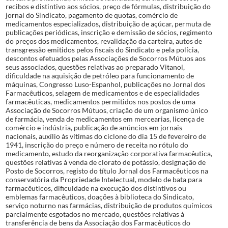
recibos e distintivo aos sócios, preço de fórmulas, distribuição do
jornal do Sindicato, pagamento de quotas, comércio de
medicamentos especializados, distribuição de açúcar, permuta de
publicações periódicas, inscrição e demissão de sócios, regimento
do preços dos medicamentos, revalidação da carteira, autos de
transgressão emitidos pelos fiscais do Sindicato e pela polícia,
descontos efetuados pelas Associações de Socorros Mútuos aos
seus associados, questões relativas ao preparado Vitanol,
dificuldade na aquisição de petróleo para funcionamento de
máquinas, Congresso Luso-Espanhol, publicações no Jornal dos
Farmacêuticos, selagem de medicamentos e de especialidades
farmacêuticas, medicamentos permitidos nos postos de uma
Associação de Socorros Mútuos, criação de um organismo único
de farmácia, venda de medicamentos em mercearias, licença de
comércio e indústria, publicação de anúncios em jornais
nacionais, auxílio às vítimas do ciclone do dia 15 de fevereiro de
1941, inscrição do preço e número de receita no rótulo do
medicamento, estudo da reorganização corporativa farmacêutica,
questões relativas à venda de clorato de potássio, designação de
Posto de Socorros, registo do título Jornal dos Farmacêuticos na
conservatória da Propriedade Intelectual, modelo de bata para
farmacêuticos, dificuldade na execução dos distintivos ou
emblemas farmacêuticos, doações à biblioteca do Sindicato,
serviço noturno nas farmácias, distribuição de produtos químicos
parcialmente esgotados no mercado, questões relativas à
transferência de bens da Associação dos Farmacêuticos do