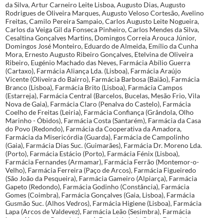
da Silva, Artur Carneiro Leite Lisboa, Augusto Dias, Augusto
Rodrigues de Oliveira Marques, Augusto Veloso Cortesão, Avelino
Freitas, Camilo Pereira Sampaio, Carlos Augusto Leite Nogueira,
Carlos da Veiga Gil da Fonseca Pinheiro, Carlos Mendes da Silva,
Cesaltina Gonçalves Martins, Domingos Correia Arouca Júnior,
Domingos José Monteiro, Eduardo de Almeida, Emílio da Cunha
Mora, Ernesto Augusto Ribeiro Gonçalves, Etelvina de Oliveira
Ribeiro, Eugénio Machado das Neves, Farmácia Abílio Guerra
(Cartaxo), Farmácia Aliança Lda. (Lisboa), Farmácia Araújo
Vicente (Oliveira do Bairro), Farmácia Barbosa (Baião), Farmácia
Branco (Lisboa), Farmácia Brito (Lisboa), Farmácia Campos
(Estarreja), Farmácia Central (Barcelos, Bucelas, Mesão Frio, Vila
Nova de Gaia), Farmácia Claro (Penalva do Castelo), Farmácia
Coelho de Freitas (Leiria), Farmácia Confiança (Grândola, Olho
Marinho - Óbidos), Farmácia Costa (Santarém), Farmácia da Casa
do Povo (Redondo), Farmácia da Cooperativa da Amadora,
Farmácia da Misericórdia (Guarda), Farmácia de Campolinho
(Gaia), Farmácia Dias Suc. (Guimarães), Farmácia Dr. Moreno Lda.
(Porto), Farmácia Estácio (Porto), Farmácia Fénix (Lisboa),
Farmácia Fernandes (Armamar), Farmácia Ferrão (Montemor-o-
Velho), Farmácia Ferreira (Paço de Arcos), Farmácia Figueiredo
(São João da Pesqueira), Farmácia Gameiro (Alpiarça), Farmácia
Gapeto (Redondo), Farmácia Godinho (Constância), Farmácia
Gomes (Coimbra), Farmácia Gonçalves (Gaia, Lisboa), Farmácia
Gusmão Suc. (Alhos Vedros), Farmácia Higiene (Lisboa), Farmácia
Lapa (Arcos de Valdevez), Farmácia Leão (Sesimbra), Farmácia