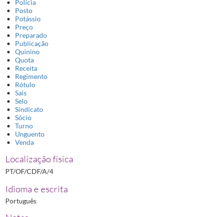
Polícia
Posto
Potássio
Preço
Preparado
Publicação
Quinino
Quota
Receita
Regimento
Rótulo
Sais
Selo
Sindicato
Sócio
Turno
Unguento
Venda
Localização física
PT/OF/CDF/A/4
Idioma e escrita
Português