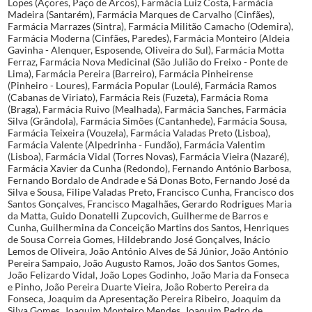
Lopes (Açores, Paço de Arcos), Farmácia Luiz Costa, Farmácia
Madeira (Santarém), Farmácia Marques de Carvalho (Cinfães),
Farmácia Marrazes (Sintra), Farmácia Militão Camacho (Odemira),
Farmácia Moderna (Cinfães, Paredes), Farmácia Monteiro (Aldeia
Gavinha - Alenquer, Esposende, Oliveira do Sul), Farmácia Motta
Ferraz, Farmácia Nova Medicinal (São Julião do Freixo - Ponte de
Lima), Farmácia Pereira (Barreiro), Farmácia Pinheirense
(Pinheiro - Loures), Farmácia Popular (Loulé), Farmácia Ramos
(Cabanas de Viriato), Farmácia Reis (Fuzeta), Farmácia Roma
(Braga), Farmácia Ruivo (Mealhada), Farmácia Sanches, Farmácia
Silva (Grândola), Farmácia Simões (Cantanhede), Farmácia Sousa,
Farmácia Teixeira (Vouzela), Farmácia Valadas Preto (Lisboa),
Farmácia Valente (Alpedrinha - Fundão), Farmácia Valentim
(Lisboa), Farmácia Vidal (Torres Novas), Farmácia Vieira (Nazaré),
Farmácia Xavier da Cunha (Redondo), Fernando António Barbosa,
Fernando Bordalo de Andrade e Sá Donas Boto, Fernando José da
Silva e Sousa, Filipe Valadas Preto, Francisco Cunha, Francisco dos
Santos Gonçalves, Francisco Magalhães, Gerardo Rodrigues Maria
da Matta, Guido Donatelli Zupcovich, Guilherme de Barros e
Cunha, Guilhermina da Conceição Martins dos Santos, Henriques
de Sousa Correia Gomes, Hildebrando José Gonçalves, Inácio
Lemos de Oliveira, João António Alves de Sá Júnior, João António
Pereira Sampaio, João Augusto Ramos, João dos Santos Gomes,
João Felizardo Vidal, João Lopes Godinho, João Maria da Fonseca
e Pinho, João Pereira Duarte Vieira, João Roberto Pereira da
Fonseca, Joaquim da Apresentação Pereira Ribeiro, Joaquim da
Silva Gomes, Joaquim Monteiro Mendes, Joaquim Pedro de