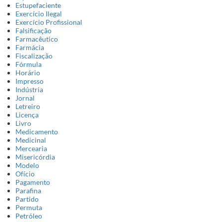
Estupefaciente
Exercício Ilegal
Exercício Profissional
Falsificação
Farmacêutico
Farmácia
Fiscalização
Fórmula
Horário
Impresso
Indústria
Jornal
Letreiro
Licença
Livro
Medicamento
Medicinal
Mercearia
Misericórdia
Modelo
Ofício
Pagamento
Parafina
Partido
Permuta
Petróleo