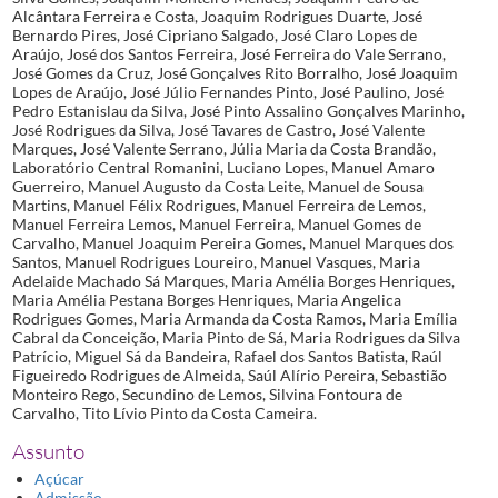
Alcântara Ferreira e Costa, Joaquim Rodrigues Duarte, José
Bernardo Pires, José Cipriano Salgado, José Claro Lopes de
Araújo, José dos Santos Ferreira, José Ferreira do Vale Serrano,
José Gomes da Cruz, José Gonçalves Rito Borralho, José Joaquim
Lopes de Araújo, José Júlio Fernandes Pinto, José Paulino, José
Pedro Estanislau da Silva, José Pinto Assalino Gonçalves Marinho,
José Rodrigues da Silva, José Tavares de Castro, José Valente
Marques, José Valente Serrano, Júlia Maria da Costa Brandão,
Laboratório Central Romanini, Luciano Lopes, Manuel Amaro
Guerreiro, Manuel Augusto da Costa Leite, Manuel de Sousa
Martins, Manuel Félix Rodrigues, Manuel Ferreira de Lemos,
Manuel Ferreira Lemos, Manuel Ferreira, Manuel Gomes de
Carvalho, Manuel Joaquim Pereira Gomes, Manuel Marques dos
Santos, Manuel Rodrigues Loureiro, Manuel Vasques, Maria
Adelaide Machado Sá Marques, Maria Amélia Borges Henriques,
Maria Amélia Pestana Borges Henriques, Maria Angelica
Rodrigues Gomes, Maria Armanda da Costa Ramos, Maria Emília
Cabral da Conceição, Maria Pinto de Sá, Maria Rodrigues da Silva
Patrício, Miguel Sá da Bandeira, Rafael dos Santos Batista, Raúl
Figueiredo Rodrigues de Almeida, Saúl Alírio Pereira, Sebastião
Monteiro Rego, Secundino de Lemos, Silvina Fontoura de
Carvalho, Tito Lívio Pinto da Costa Cameira.
Assunto
Açúcar
Admissão