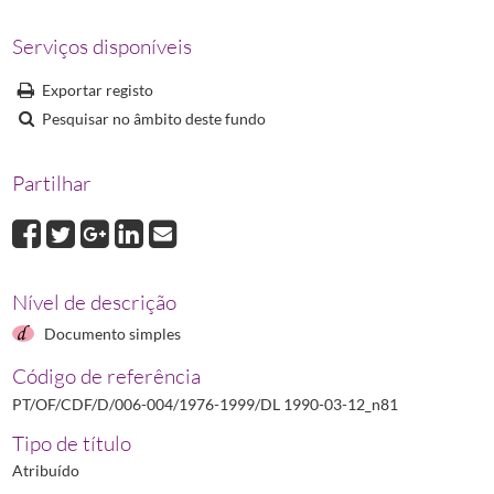
DL 1990-06-28_214
Decreto-Lei N.º 214/90 relativo às farmácias e aos dir
DL 1990-12-10_n390
Decreto-Lei N.º 390/90 que integra a categoria de far
Serviços disponíveis
DL 1991-02-08_n72
Decreto-Lei N.º 72/91 relativo a medicamentos de us
Exportar registo
DL 1993-03-15_n80
Decreto-Lei N.º 80/93 que estabelece os princípios or
Pesquisar no âmbito deste fundo
DL 1993-07-09_n249
Decreto-Lei N.º 249/93 relativo a medicamentos gené
(...)
DL 1999-06-24_n232
Decreto-Lei N.º 232/99 relativo aos medicamentos pa
Partilhar
Nível de descrição
Documento simples
Código de referência
PT/OF/CDF/D/006-004/1976-1999/DL 1990-03-12_n81
Tipo de título
Atribuído