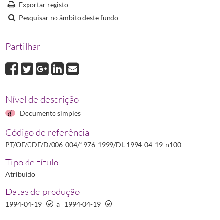
DL 1994-04-19_n101
Decreto-Lei N.º 101/94 relativo à rotulagem e folheto
Exportar registo
DL 1994-04-28_n111
Decreto-Lei N.º 111/94 que regulamenta inscrição d
Pesquisar no âmbito deste fundo
DL 1994-08-06_n209
Decreto-Lei N.º 209/94 relativo à classificação de m
DL 1995-05-09_n94
Decreto-Lei N.º 94/95 relativo a produtos homeopátic
Partilhar
DL 1995-10-23_n272
Decreto-Lei N.º 272/95 relativo a medicamentos de 
(...)
DL 1999-06-24_n232
Decreto-Lei N.º 232/99 relativo aos medicamentos pa
Nível de descrição
Documento simples
Código de referência
PT/OF/CDF/D/006-004/1976-1999/DL 1994-04-19_n100
Tipo de título
Atribuído
Datas de produção
1994-04-19
a
1994-04-19