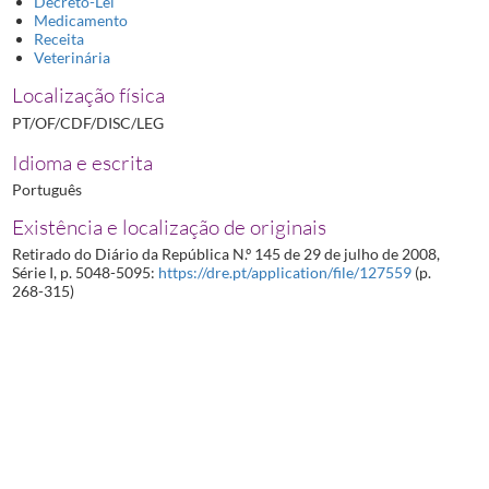
Decreto-Lei
Medicamento
Receita
Veterinária
Localização física
PT/OF/CDF/DISC/LEG
Idioma e escrita
Português
Existência e localização de originais
Retirado do Diário da República N.º 145 de 29 de julho de 2008,
Série I, p. 5048-5095:
https://dre.pt/application/file/127559
(p.
268-315)