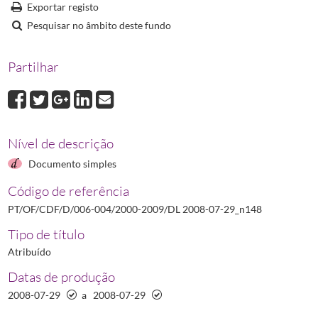
DL 2009-03-03_n58
Decreto-Lei N.º 58/2009 relativo aos medicamentos de 
Exportar registo
DL 2009-09-16_n241
Decreto-Lei N.º 241/2009 que estabelece o regime de
Pesquisar no âmbito deste fundo
DL 2009-10-28_n314
Decreto-Lei N.º 314/2009 que altera e republica o Es
Partilhar
Nível de descrição
Documento simples
Código de referência
PT/OF/CDF/D/006-004/2000-2009/DL 2008-07-29_n148
Tipo de título
Atribuído
Datas de produção
2008-07-29
a
2008-07-29