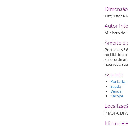
Dimensão 
Tiff; 1 fichei
Autor inte
Ministro do I
Âmbito e 
Portaria N.º 
no Diário do 
xarope de gr
nocivos à saú
Assunto
Portaria
Saúde
Venda
Xarope
Localizaçã
PT/OF/CDF/
Idioma e e