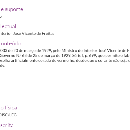
e suporte
ro
lectual
nterior José Vicente de Freitas
conteúdo
6033 de 20 de março de 1929, pelo Ministro do Interior José Vicente de Fr
Governo N.º 68 de 25 de março de 1929, Série I, p. 699, que permite o fab
oselha artificialmente corado de vermelho, desde que o corante não seja
de.
o física
DISC/LEG
scrita