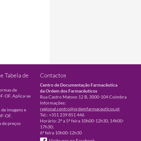
e Tabela de
Contactos
Centro de Documentação Farmacêutica
normas de
da Ordem dos Farmacêuticos
F-OF. Aplica-se
Rua Castro Matoso 12 B, 3000-104 Coimbra
Informações:
regional.centro@ordemfarmaceuticos.pt
 de imagens e
Tel.: +351 239 851 446
DF-OF.
Horário: 2ª a 5ª feira 10h00-12h30, 14h00-
a de preços
17h30;
6ª feira 10h00-12h30
Visite-nos no Facebook