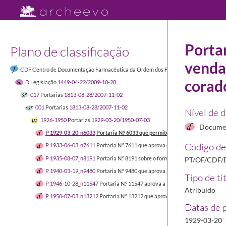
Portar
Plano de classificação
venda 
CDF
Centro de Documentação Farmacêutica da Ordem dos Farmacêuticos
1449-04-
corad
D
Legislação
1449-04-22/2009-10-28
017
Portarias
1813-08-28/2007-11-02
001
Portarias
1813-08-28/2007-11-02
Nível de 
1926-1950
Portarias
1929-03-20/1950-07-03
Documen
P 1929-03-20_n6033
Portaria N.º 6033 que permite o fabrico e a venda do
Código de
P 1933-06-03_n7611
Portaria N.º 7611 que aprova os estatutos da Associa
P 1935-08-07_n8191
Portaria N.º 8191 sobre o formulário de medicamento
PT/OF/CDF/D
P 1940-03-19_n9480
Portaria N.º 9480 que aprova as instruções à execução
Tipo de tí
P 1946-10-28_n11547
Portaria N.º 11547 aprova a tabela dos honorários 
Atribuído
P 1950-07-03_n13212
Portaria N.º 13212 que aprova o Regulamento do Pr
Datas de 
1929-03-20