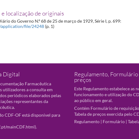
 e localização de originais
iário do Governo N.º 68 de 25 de março de 1929, Série I, p. 699:
t/application/file/24248
(p. 1)
 Digital
Regulamento, Formulário 
preços
ocumentação Farmacêutica
Este Regulamento estabelece as 
s utilizadores a consulta em
funcionamento e utilização do CD
 dos periódicos elaborados pelas
ao público em geral.
ciações representantes da
cêutica.
Contém Formulário de requisição
Tabela de preços exercida pelo C
o CDF-OF está disponivel para
Regulamento
|
Formulário
|
Tabel
f.pt/mainCDF.html
).