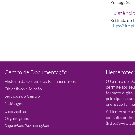
Português
Existência
Retirada do D
https://dre.p
Centro de Documentação
Hemeroteca
História da Ordem dos Farmacêuticos
O Centro de D
permite aos seu
Objectivos e Missão
formato digital
Serviços do Centro
principais asso
Catálogos
profissão farma
Campanhas
A Hemeroteca d
consulta online
Organograma
(
http://www.cd
Sugestões/Reclamações