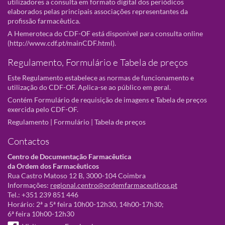
utilizadores a consulta em formato digital dos periódicos
elaborados pelas principais associações representantes da
profissão farmacêutica.
A Hemeroteca do CDF-OF está disponivel para consulta online
(
http://www.cdf.pt/mainCDF.html
).
Regulamento, Formulário e Tabela de preços
Este Regulamento estabelece as normas de funcionamento e
utilização do CDF-OF. Aplica-se ao público em geral.
Contém Formulário de requisição de imagens e Tabela de preços
exercida pelo CDF-OF.
Regulamento
|
Formulário
|
Tabela de preços
Contactos
Centro de Documentação Farmacêutica
da Ordem dos Farmacêuticos
Rua Castro Matoso 12 B, 3000-104 Coimbra
Informações:
regional.centro@ordemfarmaceuticos.pt
Tel.: +351 239 851 446
Horário: 2ª a 5ª feira 10h00-12h30, 14h00-17h30;
6ª feira 10h00-12h30