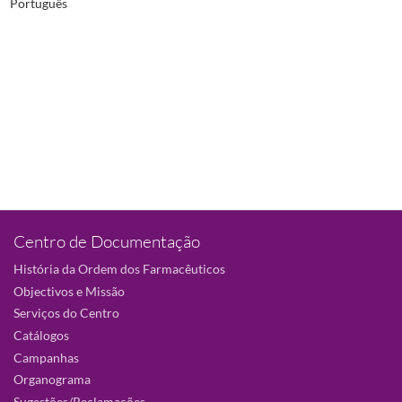
Português
Centro de Documentação
História da Ordem dos Farmacêuticos
Objectivos e Missão
Serviços do Centro
Catálogos
Campanhas
Organograma
Sugestões/Reclamações