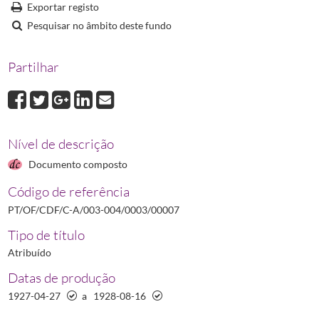
Exportar registo
00008
Correspondência avulsa trocada com Adolfo Augusto Rodrigues
1
Pesquisar no âmbito deste fundo
00009
Correspondência avulsa trocada com José Dias Hipólito Parente
1
00010
Correspondência avulsa trocada com Alberto Pinheiro Falcão
192
Partilhar
00011
Correspondência avulsa trocada com Sofia da Conceição Baeta d
00012
Correspondência avulsa trocada com António Feliciano Coutinho 
(...)
00019
Correspondência avulsa trocada relativa ao Centenário de Marcel
Nível de descrição
Documento composto
Código de referência
PT/OF/CDF/C-A/003-004/0003/00007
Tipo de título
Atribuído
Datas de produção
1927-04-27
a
1928-08-16