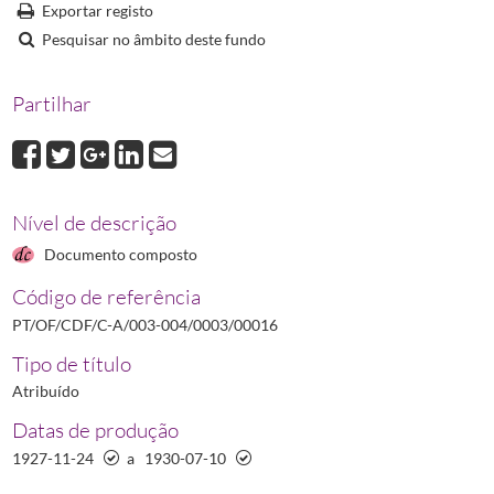
00016
Correspondência avulsa trocada com António Fernandes
1927-11
Exportar registo
00017
Correspondência avulsa trocada com António da Atouguia Macha
Pesquisar no âmbito deste fundo
00018
Correspondência avulsa trocada com J. Ferreira Custódio & Cª
19
00019
Correspondência avulsa trocada relativa ao Centenário de Marcel
Partilhar
Nível de descrição
Documento composto
Código de referência
PT/OF/CDF/C-A/003-004/0003/00016
Tipo de título
Atribuído
Datas de produção
1927-11-24
a
1930-07-10