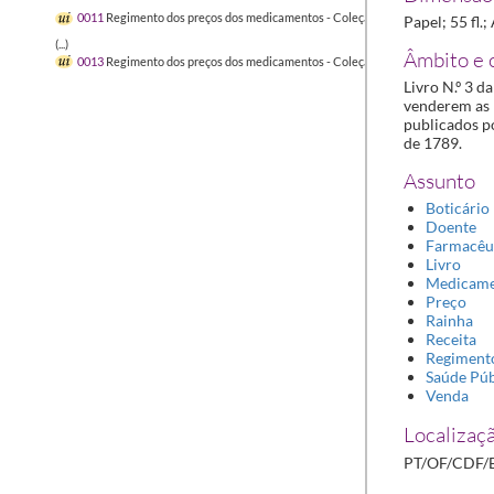
0011
Regimento dos preços dos medicamentos - Coleção do Dr. Cunha, Vol. 10º
Papel; 55 fl.;
(...)
Âmbito e 
0013
Regimento dos preços dos medicamentos - Coleção do Dr. Cunha, Vol. 10º
Livro N.º 3 
venderem as 
publicados p
de 1789.
Assunto
Boticário
Doente
Farmacêu
Livro
Medicam
Preço
Rainha
Receita
Regiment
Saúde Púb
Venda
Localizaçã
PT/OF/CDF/