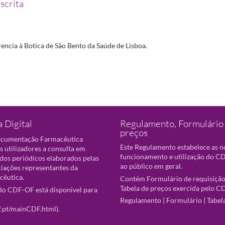
scrita
encia à Botica de São Bento da Saúde de Lisboa.
 Digital
Regulamento, Formulário 
preços
ocumentação Farmacêutica
Este Regulamento estabelece as 
s utilizadores a consulta em
funcionamento e utilização do CD
 dos periódicos elaborados pelas
ao público em geral.
ciações representantes da
cêutica.
Contém Formulário de requisição
Tabela de preços exercida pelo C
o CDF-OF está disponivel para
Regulamento
|
Formulário
|
Tabel
f.pt/mainCDF.html
).