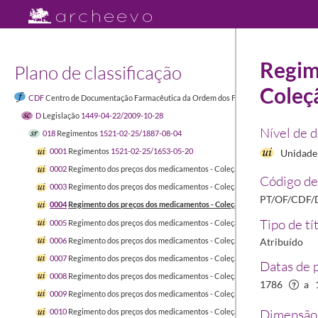
Regim
Plano de classificação
Coleçã
CDF
Centro de Documentação Farmacêutica da Ordem dos Farmacêuticos
1449-04-
D
Legislação
1449-04-22/2009-10-28
Nível de 
018
Regimentos
1521-02-25/1887-08-04
0001
Regimentos
1521-02-25/1653-05-20
Unidade 
0002
Regimento dos preços dos medicamentos - Coleção do Dr. Cunha, Vol. 1º
1
Código de
0003
Regimento dos preços dos medicamentos - Coleção do Dr. Cunha, Vol. 2º
1
PT/OF/CDF/
0004
Regimento dos preços dos medicamentos - Coleção do Dr. Cunha, Vol. 3º
1
Tipo de tí
0005
Regimento dos preços dos medicamentos - Coleção do Dr. Cunha, Vol. 4º
1
0006
Regimento dos preços dos medicamentos - Coleção do Dr. Cunha, Vol. 5º
1
Atribuído
0007
Regimento dos preços dos medicamentos - Coleção do Dr. Cunha, Vol. 6º
1
Datas de 
0008
Regimento dos preços dos medicamentos - Coleção do Dr. Cunha, Vol. 7º
1
1786
a
0009
Regimento dos preços dos medicamentos - Coleção do Dr. Cunha, Vol. 8º
1
Dimensão 
0010
Regimento dos preços dos medicamentos - Coleção do Dr. Cunha, Vol. 9º
1