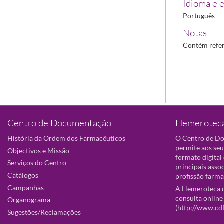
Idioma e e
Português
Notas
Contém refer
Centro de Documentação
Hemeroteca
História da Ordem dos Farmacêuticos
O Centro de D
permite aos seu
Objectivos e Missão
formato digital
Serviços do Centro
principais asso
Catálogos
profissão farma
Campanhas
A Hemeroteca d
consulta online
Organograma
(
http://www.cd
Sugestões/Reclamações