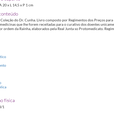
1858-06-12/1859-09-21
 A 20 x L 14,5 x P 1 cm
conteúdo
1879-07-23/1887-08-04
da Coleção do Dr. Cunha. Livro composto por Regimentos dos Preços para 
medicinas que lhe forem receitadas para o curativo dos doentes unicamen
or ordem da Rainha, elaborados pela Real Junta so Protomedicato. Regi
tico
ento
o
lica
o física
B/1