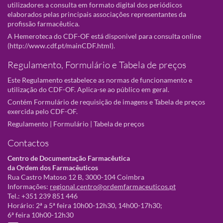
utilizadores a consulta em formato digital dos periódicos
elaborados pelas principais associações representantes da
profissão farmacêutica.
A Hemeroteca do CDF-OF está disponivel para consulta online
(
http://www.cdf.pt/mainCDF.html
).
Regulamento, Formulário e Tabela de preços
Este Regulamento estabelece as normas de funcionamento e
utilização do CDF-OF. Aplica-se ao público em geral.
Contém Formulário de requisição de imagens e Tabela de preços
exercida pelo CDF-OF.
Regulamento
|
Formulário
|
Tabela de preços
Contactos
Centro de Documentação Farmacêutica
da Ordem dos Farmacêuticos
Rua Castro Matoso 12 B, 3000-104 Coimbra
Informações:
regional.centro@ordemfarmaceuticos.pt
Tel.: +351 239 851 446
Horário: 2ª a 5ª feira 10h00-12h30, 14h00-17h30;
6ª feira 10h00-12h30