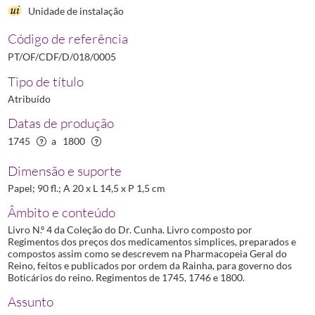
Unidade de instalação
0011
Regimento dos preços dos medicamentos - Coleção do Dr. Cunha, Vol. 10º
(...)
Código de referência
0013
Regimento dos preços dos medicamentos - Coleção do Dr. Cunha, Vol. 10º
PT/OF/CDF/D/018/0005
Tipo de título
Atribuído
Datas de produção
1745
a
1800
Dimensão e suporte
Papel; 90 fl.; A 20 x L 14,5 x P 1,5 cm
Âmbito e conteúdo
Livro N.º 4 da Coleção do Dr. Cunha. Livro composto por
Regimentos dos preços dos medicamentos simplices, preparados e
compostos assim como se descrevem na Pharmacopeia Geral do
Reino, feitos e publicados por ordem da Rainha, para governo dos
Boticários do reino. Regimentos de 1745, 1746 e 1800.
Assunto