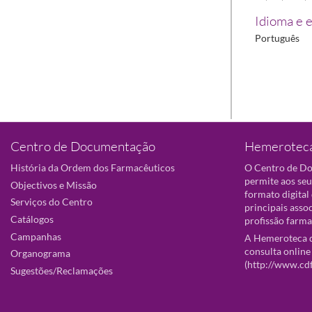
Idioma e e
Português
Centro de Documentação
Hemeroteca
História da Ordem dos Farmacêuticos
O Centro de D
permite aos seu
Objectivos e Missão
formato digital
Serviços do Centro
principais asso
Catálogos
profissão farma
Campanhas
A Hemeroteca d
consulta online
Organograma
(
http://www.cd
Sugestões/Reclamações