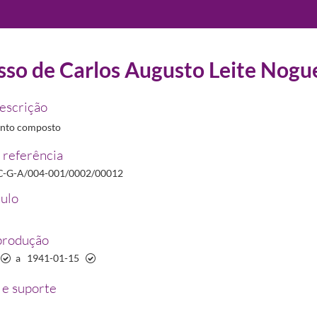
sso de Carlos Augusto Leite Nogu
22/2012
descrição
nto composto
 referência
icato Nacional dos Farmacêuticos
1935/1973-04-06
C-G-A/004-001/0002/00012
indicato Nacional dos Farmacêuticos
tulo
-05-24/1942-06-01
produção
a
1941-01-15
e suporte
9
02