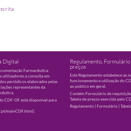
scrita
 Digital
Regulamento, Formulário 
preços
ocumentação Farmacêutica
Este Regulamento estabelece as 
s utilizadores a consulta em
funcionamento e utilização do CD
 dos periódicos elaborados pelas
ao público em geral.
ciações representantes da
cêutica.
Contém Formulário de requisição
Tabela de preços exercida pelo C
o CDF-OF está disponivel para
Regulamento
|
Formulário
|
Tabel
f.pt/mainCDF.html
).