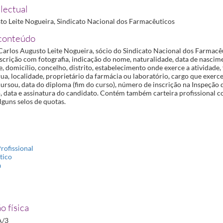
1
lectual
01-15
to Leite Nogueira, Sindicato Nacional dos Farmacêuticos
06
conteúdo
Carlos Augusto Leite Nogueira, sócio do Sindicato Nacional dos Farmac
-02
scrição com fotografia, indicação do nome, naturalidade, data de nascimen
06-23
, domicílio, concelho, distrito, estabelecimento onde exerce a atividade,
rua, localidade, proprietário da farmácia ou laboratório, cargo que exerc
ursou, data do diploma (fim do curso), número de inscrição na Inspeção 
, data e assinatura do candidato. Contém também carteira profissional c
1-06
alguns selos de quotas.
rofissional
tico
a
o física
A/3