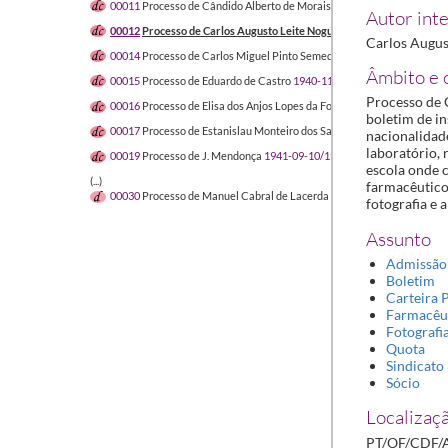
00011
Processo de Cândido Alberto de Morais
1940-03-08/1940-11-2
Autor inte
00012
Processo de Carlos Augusto Leite Nogueira
1939-10-27/1941-
Carlos Augus
00014
Processo de Carlos Miguel Pinto Semedo
1940-03-20/1940-04-
Âmbito e 
00015
Processo de Eduardo de Castro
1940-11-01/1940-12-03
Processo de 
00016
Processo de Elisa dos Anjos Lopes da Fonseca
1941-02/1941-04
boletim de in
00017
Processo de Estanislau Monteiro dos Santos
1937-06-05/1937-
nacionalidade
laboratório, 
00019
Processo de J. Mendonça
1941-09-10/1941-09-23
escola onde c
(...)
farmacêutico
00030
Processo de Manuel Cabral de Lacerda e Sampaio
1941-06/194
fotografia e 
Assunto
Admissão
Boletim
Carteira P
Farmacêu
Fotografi
Quota
Sindicato
Sócio
Localizaçã
PT/OF/CDF/