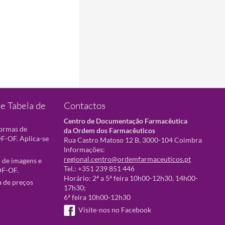
e Tabela de
Contactos
Centro de Documentação Farmacêutica
normas de
da Ordem dos Farmacêuticos
F-OF. Aplica-se
Rua Castro Matoso 12 B, 3000-104 Coimbra
Informações:
regional.centro@ordemfarmaceuticos.pt
 de imagens e
Tel.: +351 239 851 446
DF-OF.
Horário: 2ª a 5ª feira 10h00-12h30, 14h00-
a de preços
17h30;
6ª feira 10h00-12h30
Visite-nos no Facebook