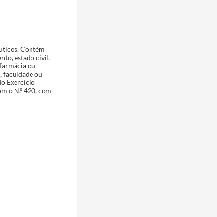
êuticos. Contém
to, estado civil,
 farmácia ou
e, faculdade ou
do Exercício
om o N.º 420, com