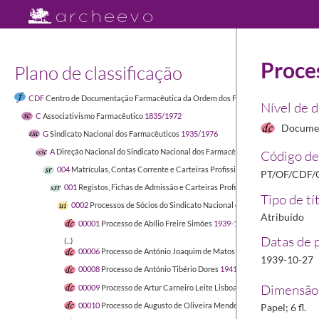
Proce
Plano de classificação
CDF
Centro de Documentação Farmacêutica da Ordem dos Farmacêuticos
1449-04-
Nível de 
C
Associativismo Farmacêutico
1835/1972
Docume
G
Sindicato Nacional dos Farmacêuticos
1935/1976
A
Direção Nacional do Sindicato Nacional dos Farmacêuticos
1900/1996-03-16
Código de
004
Matrículas, Contas Corrente e Carteiras Profissionais de Sócios do Sind
PT/OF/CDF/
001
Registos, Fichas de Admissão e Carteiras Profissionais de Sócios do S
Tipo de tí
0002
Processos de Sócios do Sindicato Nacional dos Farmacêuticos
1935
Atribuído
00001
Processo de Abílio Freire Simões
1939-11-30/1940-02-03
Datas de 
(...)
00006
Processo de António Joaquim de Matos
1941-03-13/1941-03-13
1939-10-27
00008
Processo de António Tibério Dores
1941-01-21/1941-12
Dimensão 
00009
Processo de Artur Carneiro Leite Lisboa
1940-03-12/1940-07-1
00010
Processo de Augusto de Oliveira Mendes
1937-08-18/1941-08-
Papel; 6 fl.