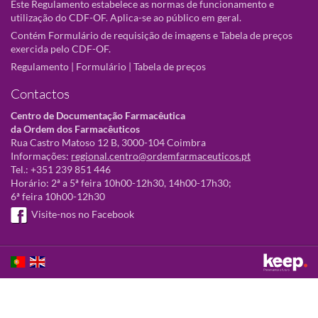
Este Regulamento estabelece as normas de funcionamento e
utilização do CDF-OF. Aplica-se ao público em geral.
Contém Formulário de requisição de imagens e Tabela de preços
exercida pelo CDF-OF.
Regulamento
|
Formulário
|
Tabela de preços
Contactos
Centro de Documentação Farmacêutica
da Ordem dos Farmacêuticos
Rua Castro Matoso 12 B, 3000-104 Coimbra
Informações:
regional.centro@ordemfarmaceuticos.pt
Tel.: +351 239 851 446
Horário: 2ª a 5ª feira 10h00-12h30, 14h00-17h30;
6ª feira 10h00-12h30
Visite-nos no Facebook
Este sítio utiliza cookies para tornar a sua utilização mais agradável.
Ao continuar a utilizá-lo reconhece e aceita a nossa
política de cookies