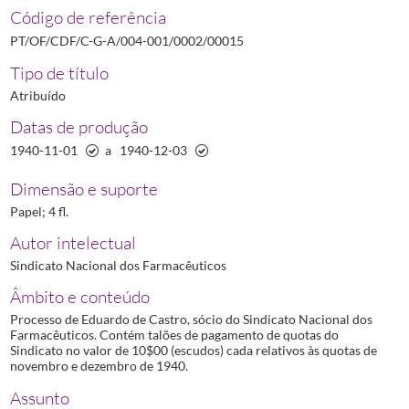
00014
Processo de Carlos Miguel Pinto Semedo
1940-03-20/1940-04-
Código de referência
00015
Processo de Eduardo de Castro
1940-11-01/1940-12-03
PT/OF/CDF/C-G-A/004-001/0002/00015
00016
Processo de Elisa dos Anjos Lopes da Fonseca
1941-02/1941-04
Tipo de título
00017
Processo de Estanislau Monteiro dos Santos
1937-06-05/1937-
Atribuído
00019
Processo de J. Mendonça
1941-09-10/1941-09-23
00020
Processo de João Augusto Simões
1935-05-26/1940-11-11
Datas de produção
00021
Processo de João Paiva da Costa
1935-05-24/1938-09-19
1940-11-01
a
1940-12-03
(...)
00030
Processo de Manuel Cabral de Lacerda e Sampaio
1941-06/194
Dimensão e suporte
Papel; 4 fl.
Autor intelectual
Sindicato Nacional dos Farmacêuticos
Âmbito e conteúdo
Processo de Eduardo de Castro, sócio do Sindicato Nacional dos
Farmacêuticos. Contém talões de pagamento de quotas do
Sindicato no valor de 10$00 (escudos) cada relativos às quotas de
novembro e dezembro de 1940.
Assunto