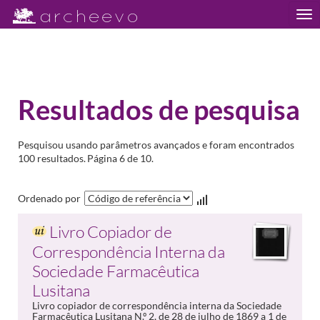
Tog
nav
Resultados de pesquisa
Pesquisou usando parâmetros avançados e foram encontrados
100 resultados.
Página 6 de 10.
Ordenado por
Livro Copiador de
Correspondência Interna da
Sociedade Farmacêutica
Lusitana
Livro copiador de correspondência interna da Sociedade
Farmacêutica Lusitana N.º 2, de 28 de julho de 1869 a 1 de