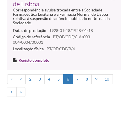
de Lisboa
Correspondência avulsa trocada entre a Sociedade
Farmacêutica Lusitana e a Farmácia Normal de Lisboa
relativa à suspensão de anúncio publicado no Jornal da
Sociedade.
Datas de produção
1928-01-18/1928-01-18
Código de referência
PT/OF/CDF/C-A/003-
004/0004/00001
Localização física
PT/OF/CDF/B/4
Registo completo
«
<
2
3
4
5
6
7
8
9
10
>
»