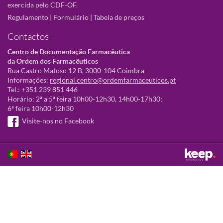
exercida pelo CDF-OF.
Regulamento
|
Formulário
|
Tabela de preços
Contactos
Centro de Documentação Farmacêutica
da Ordem dos Farmacêuticos
Rua Castro Matoso 12 B, 3000-104 Coimbra
Informações:
regional.centro@ordemfarmaceuticos.pt
Tel.: +351 239 851 446
Horário: 2ª a 5ª feira 10h00-12h30, 14h00-17h30;
6ª feira 10h00-12h30
Visite-nos no Facebook
Este sítio utiliza cookies para tornar a sua utilização mais agradável.
Ao continuar a utilizá-lo reconhece e aceita a nossa
política de cookies
Aceitar