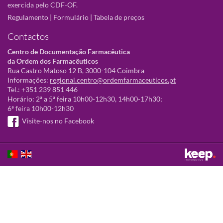
exercida pelo CDF-OF.
Regulamento
|
Formulário
|
Tabela de preços
Contactos
Centro de Documentação Farmacêutica
da Ordem dos Farmacêuticos
Rua Castro Matoso 12 B, 3000-104 Coimbra
Informações:
regional.centro@ordemfarmaceuticos.pt
Tel.: +351 239 851 446
Horário: 2ª a 5ª feira 10h00-12h30, 14h00-17h30;
6ª feira 10h00-12h30
Visite-nos no Facebook
Este sítio utiliza cookies para tornar a sua utilização mais agradável.
Ao continuar a utilizá-lo reconhece e aceita a nossa
política de cookies
Aceitar