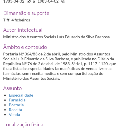
1983-04-02
a
1983-04-02
Dimensão e suporte
Tiff; 4 ficheiros
Autor intelectual
Ministro dos Assuntos Sociais Luís Eduardo da Silva Barbosa
Âmbito e conteúdo
Portaria N.º 364/83 de 2 de abril, pelo Ministro dos Assuntos
Sociais Luís Eduardo da Silva Barbosa, e publicada no Diário da
República N.º 76 de 2 de abril de 1983, Série I, p. 1117-1120, que
fixa a lista das especialidades farmacêuticas de venda livre nas
farmácias, sem receita médica e sem comparticipação do
Ministério dos Assuntos Sociais.
Assunto
Especialidade
Farmácia
Portaria
Receita
Venda
Localização física