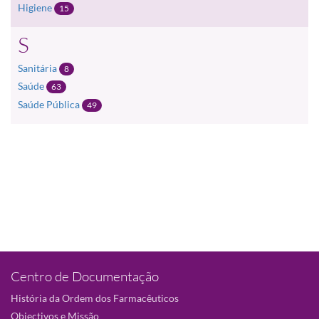
Higiene
15
S
Sanitária
8
Saúde
63
Saúde Pública
49
Centro de Documentação
História da Ordem dos Farmacêuticos
Objectivos e Missão