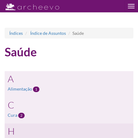
Tog
nav
Índices
Índice de Assuntos
Saúde
Saúde
A
Alimentação
1
C
Cura
2
H