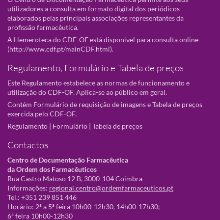
utilizadores a consulta em formato digital dos periódicos
elaborados pelas principais associações representantes da
profissão farmacêutica.
A Hemeroteca do CDF-OF está disponivel para consulta online
(
http://www.cdf.pt/mainCDF.html
).
Regulamento, Formulário e Tabela de preços
Este Regulamento estabelece as normas de funcionamento e
utilização do CDF-OF. Aplica-se ao público em geral.
Contém Formulário de requisição de imagens e Tabela de preços
exercida pelo CDF-OF.
Regulamento
|
Formulário
|
Tabela de preços
Contactos
Centro de Documentação Farmacêutica
da Ordem dos Farmacêuticos
Rua Castro Matoso 12 B, 3000-104 Coimbra
Informações:
regional.centro@ordemfarmaceuticos.pt
Tel.: +351 239 851 446
Horário: 2ª a 5ª feira 10h00-12h30, 14h00-17h30;
6ª feira 10h00-12h30