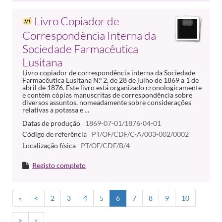
Livro Copiador de
Correspondência Interna da
Sociedade Farmacêutica
Lusitana
Livro copiador de correspondência interna da Sociedade
Farmacêutica Lusitana N.º 2, de 28 de julho de 1869 a 1 de
abril de 1876. Este livro está organizado cronologicamente
e contém cópias manuscritas de correspondência sobre
diversos assuntos, nomeadamente sobre considerações
relativas a potassa e ...
Datas de produção
1869-07-01/1876-04-01
Código de referência
PT/OF/CDF/C-A/003-002/0002
Localização física
PT/OF/CDF/B/4
Registo completo
«
<
2
3
4
5
6
7
8
9
10
>
»