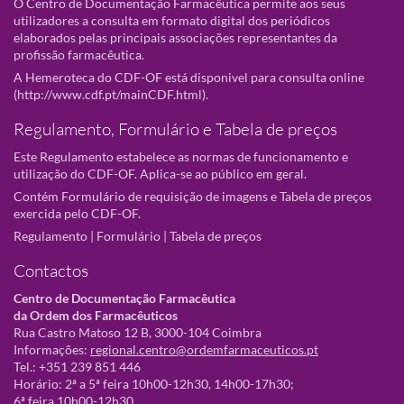
O Centro de Documentação Farmacêutica permite aos seus
utilizadores a consulta em formato digital dos periódicos
elaborados pelas principais associações representantes da
profissão farmacêutica.
A Hemeroteca do CDF-OF está disponivel para consulta online
(
http://www.cdf.pt/mainCDF.html
).
Regulamento, Formulário e Tabela de preços
Este Regulamento estabelece as normas de funcionamento e
utilização do CDF-OF. Aplica-se ao público em geral.
Contém Formulário de requisição de imagens e Tabela de preços
exercida pelo CDF-OF.
Regulamento
|
Formulário
|
Tabela de preços
Contactos
Centro de Documentação Farmacêutica
da Ordem dos Farmacêuticos
Rua Castro Matoso 12 B, 3000-104 Coimbra
Informações:
regional.centro@ordemfarmaceuticos.pt
Tel.: +351 239 851 446
Horário: 2ª a 5ª feira 10h00-12h30, 14h00-17h30;
6ª feira 10h00-12h30