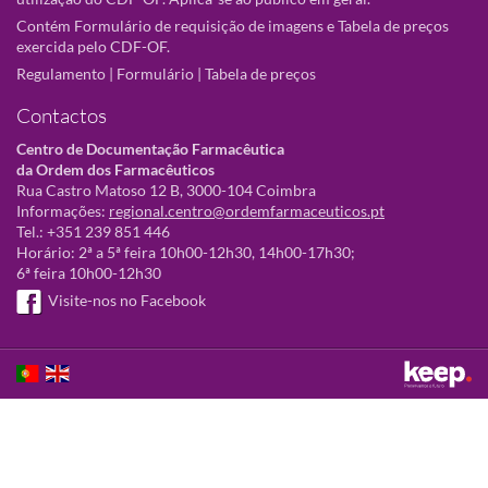
Contém Formulário de requisição de imagens e Tabela de preços
exercida pelo CDF-OF.
Regulamento
|
Formulário
|
Tabela de preços
Contactos
Centro de Documentação Farmacêutica
da Ordem dos Farmacêuticos
Rua Castro Matoso 12 B, 3000-104 Coimbra
Informações:
regional.centro@ordemfarmaceuticos.pt
Tel.: +351 239 851 446
Horário: 2ª a 5ª feira 10h00-12h30, 14h00-17h30;
6ª feira 10h00-12h30
Visite-nos no Facebook
Este sítio utiliza cookies para tornar a sua utilização mais agradável.
Ao continuar a utilizá-lo reconhece e aceita a nossa
política de cookies