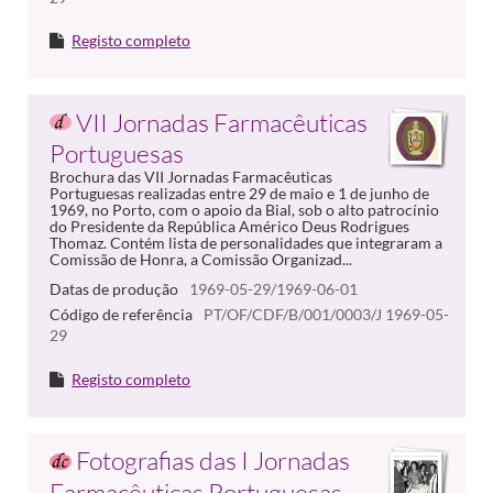
Registo completo
VII Jornadas Farmacêuticas
Portuguesas
Brochura das VII Jornadas Farmacêuticas
Portuguesas realizadas entre 29 de maio e 1 de junho de
1969, no Porto, com o apoio da Bial, sob o alto patrocínio
do Presidente da República Américo Deus Rodrigues
Thomaz. Contém lista de personalidades que integraram a
Comissão de Honra, a Comissão Organizad...
Datas de produção
1969-05-29/1969-06-01
Código de referência
PT/OF/CDF/B/001/0003/J 1969-05-
29
Registo completo
Fotografias das I Jornadas
Farmacêuticas Portuguesas