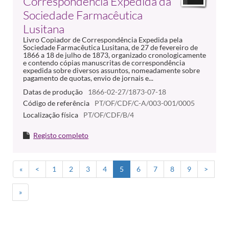
Correspondência Expedida da
Sociedade Farmacêutica
Lusitana
Livro Copiador de Correspondência Expedida pela
Sociedade Farmacêutica Lusitana, de 27 de fevereiro de
1866 a 18 de julho de 1873, organizado cronologicamente
e contendo cópias manuscritas de correspondência
expedida sobre diversos assuntos, nomeadamente sobre
pagamento de quotas, envio de jornais e...
Datas de produção
1866-02-27/1873-07-18
Código de referência
PT/OF/CDF/C-A/003-001/0005
Localização física
PT/OF/CDF/B/4
Registo completo
«
<
1
2
3
4
5
6
7
8
9
>
»