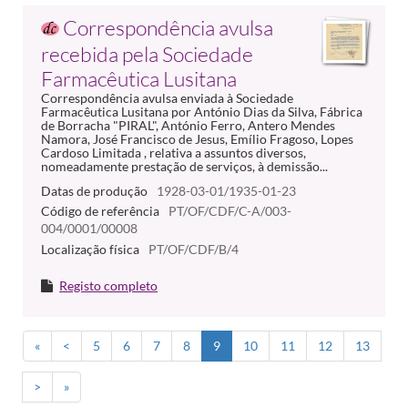
Correspondência avulsa
recebida pela Sociedade
Farmacêutica Lusitana
Correspondência avulsa enviada à Sociedade
Farmacêutica Lusitana por António Dias da Silva, Fábrica
de Borracha "PIRAL", António Ferro, Antero Mendes
Namora, José Francisco de Jesus, Emílio Fragoso, Lopes
Cardoso Limitada , relativa a assuntos diversos,
nomeadamente prestação de serviços, à demissão...
Datas de produção
1928-03-01/1935-01-23
Código de referência
PT/OF/CDF/C-A/003-
004/0001/00008
Localização física
PT/OF/CDF/B/4
Registo completo
«
<
5
6
7
8
9
10
11
12
13
>
»