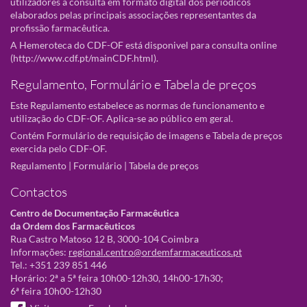
utilizadores a consulta em formato digital dos periódicos
elaborados pelas principais associações representantes da
profissão farmacêutica.
A Hemeroteca do CDF-OF está disponivel para consulta online
(
http://www.cdf.pt/mainCDF.html
).
Regulamento, Formulário e Tabela de preços
Este Regulamento estabelece as normas de funcionamento e
utilização do CDF-OF. Aplica-se ao público em geral.
Contém Formulário de requisição de imagens e Tabela de preços
exercida pelo CDF-OF.
Regulamento
|
Formulário
|
Tabela de preços
Contactos
Centro de Documentação Farmacêutica
da Ordem dos Farmacêuticos
Rua Castro Matoso 12 B, 3000-104 Coimbra
Informações:
regional.centro@ordemfarmaceuticos.pt
Tel.: +351 239 851 446
Horário: 2ª a 5ª feira 10h00-12h30, 14h00-17h30;
6ª feira 10h00-12h30