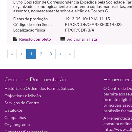
Livro Copiador de Correspondência Expedida pela Sociedade Far
organizado cronologicamente e contendo cópias manuscritas, em
assuntos, nomeadamente sobre eleição de Corpos G...
Datas de produção
1913-05-10/1916-11-15
Código de referência
PT/OF/CDF/C-A/003-001/0023
Localização física
PT/OF/CDF/B/4
Registo completo
Adicionar à lista
«
<
1
2
3
>
»
Centro de Documentação
Hemeroteca
História da Ordem dos Farmacêuticos
O Centro de D
permite aos seu
Objectivos e Missão
formato digital
Serviços do Centro
principais asso
Catálogos
profissão farma
Campanhas
A Hemeroteca d
consulta online
Organograma
(
http://www.cd
Sugestões/Reclamações