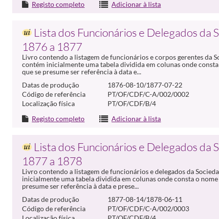
Registo completo
Adicionar à lista
Lista dos Funcionários e Delegados da 
1876 a 1877
Livro contendo a listagem de funcionários e corpos gerentes da 
contém inicialmente uma tabela dividida em colunas onde consta
que se presume ser referência à data e...
Datas de produção
1876-08-10/1877-07-22
Código de referência
PT/OF/CDF/C-A/002/0002
Localização física
PT/OF/CDF/B/4
Registo completo
Adicionar à lista
Lista dos Funcionários e Delegados da 
1877 a 1878
Livro contendo a listagem de funcionários e delegados da Socied
inicialmente uma tabela dividida em colunas onde consta o nome 
presume ser referência à data e prese...
Datas de produção
1877-08-14/1878-06-11
Código de referência
PT/OF/CDF/C-A/002/0003
Localização física
PT/OF/CDF/B/4