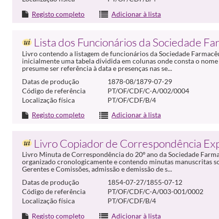
Registo completo
Adicionar à lista
Lista dos Funcionários da Sociedade Fa
Livro contendo a listagem de funcionários da Sociedade Farmacêu
inicialmente uma tabela dividida em colunas onde consta o nome 
presume ser referência à data e presenças nas se...
Datas de produção
1878-08/1879-07-29
Código de referência
PT/OF/CDF/C-A/002/0004
Localização física
PT/OF/CDF/B/4
Registo completo
Adicionar à lista
Livro Copiador de Correspondência Ex
Livro Minuta de Correspondência do 20º ano da Sociedade Farmacê
organizado cronologicamente e contendo minutas manuscritas so
Gerentes e Comissões, admissão e demissão de s...
Datas de produção
1854-07-27/1855-07-12
Código de referência
PT/OF/CDF/C-A/003-001/0002
Localização física
PT/OF/CDF/B/4
Registo completo
Adicionar à lista