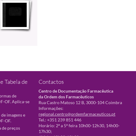
e Tabela de
Contactos
Centro de Documentação Farmacêutica
normas de
da Ordem dos Farmacêuticos
F-OF. Aplica-se
Rua Castro Matoso 12 B, 3000-104 Coimbra
Informações:
regional.centro@ordemfarmaceuticos.pt
 de imagens e
Tel.: +351 239 851 446
DF-OF.
Horário: 2ª a 5ª feira 10h00-12h30, 14h00-
a de preços
17h30;