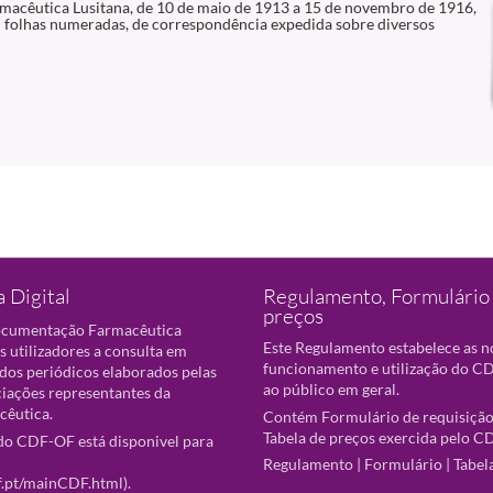
macêutica Lusitana, de 10 de maio de 1913 a 15 de novembro de 1916,
 folhas numeradas, de correspondência expedida sobre diversos
 Digital
Regulamento, Formulário 
preços
ocumentação Farmacêutica
Este Regulamento estabelece as 
s utilizadores a consulta em
funcionamento e utilização do CD
 dos periódicos elaborados pelas
ao público em geral.
ciações representantes da
cêutica.
Contém Formulário de requisição
Tabela de preços exercida pelo C
o CDF-OF está disponivel para
Regulamento
|
Formulário
|
Tabel
f.pt/mainCDF.html
).