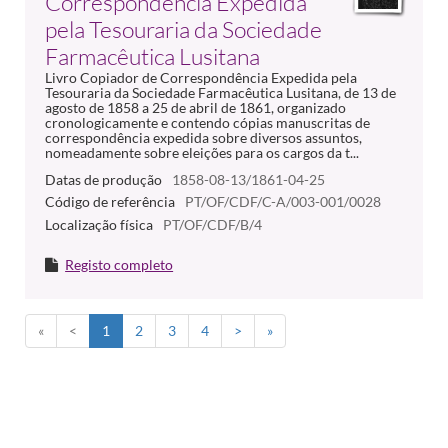
Correspondência Expedida
pela Tesouraria da Sociedade
Farmacêutica Lusitana
Livro Copiador de Correspondência Expedida pela
Tesouraria da Sociedade Farmacêutica Lusitana, de 13 de
agosto de 1858 a 25 de abril de 1861, organizado
cronologicamente e contendo cópias manuscritas de
correspondência expedida sobre diversos assuntos,
nomeadamente sobre eleições para os cargos da t...
Datas de produção
1858-08-13/1861-04-25
Código de referência
PT/OF/CDF/C-A/003-001/0028
Localização física
PT/OF/CDF/B/4
Registo completo
«
<
1
2
3
4
>
»