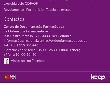
exercida pelo CDF-OF.
Regulamento
|
Formulário
|
Tabela de preços
Contactos
Centro de Documentação Farmacêutica
da Ordem dos Farmacêuticos
Rua Castro Matoso 12 B, 3000-104 Coimbra
Informações:
regional.centro@ordemfarmaceuticos.pt
Tel.: +351 239 851 446
Horário: 2ª a 5ª feira 10h00-12h30, 14h00-17h30;
6ª feira 10h00-12h30
Visite-nos no Facebook
Este sítio utiliza cookies para tornar a sua utilização mais agradável.
Ao continuar a utilizá-lo reconhece e aceita a nossa
política de cookies
Aceitar