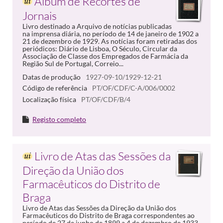
Álbum de Recortes de
Jornais
Livro destinado a Arquivo de notícias publicadas
na imprensa diária, no período de 14 de janeiro de 1902 a
21 de dezembro de 1929. As notícias foram retiradas dos
periódicos: Diário de Lisboa, O Século, Circular da
Associação de Classe dos Empregados de Farmácia da
Região Sul de Portugal, Correio...
Datas de produção
1927-09-10/1929-12-21
Código de referência
PT/OF/CDF/C-A/006/0002
Localização física
PT/OF/CDF/B/4
Registo completo
Livro de Atas das Sessões da
Direção da União dos
Farmacêuticos do Distrito de
Braga
Livro de Atas das Sessões da Direção da União dos
Farmacêuticos do Distrito de Braga correspondentes ao
período de 27 de junho de 1899 a 4 de dezembro de 1933.