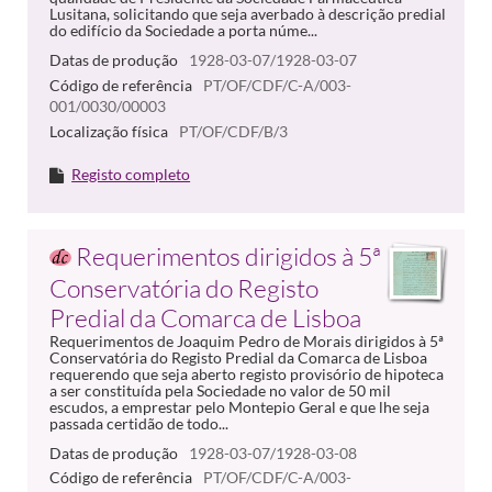
Lusitana, solicitando que seja averbado à descrição predial
do edifício da Sociedade a porta núme...
Datas de produção
1928-03-07/1928-03-07
Código de referência
PT/OF/CDF/C-A/003-
001/0030/00003
Localização física
PT/OF/CDF/B/3
Registo completo
Requerimentos dirigidos à 5ª
Conservatória do Registo
Predial da Comarca de Lisboa
Requerimentos de Joaquim Pedro de Morais dirigidos à 5ª
Conservatória do Registo Predial da Comarca de Lisboa
requerendo que seja aberto registo provisório de hipoteca
a ser constituída pela Sociedade no valor de 50 mil
escudos, a emprestar pelo Montepio Geral e que lhe seja
passada certidão de todo...
Datas de produção
1928-03-07/1928-03-08
Código de referência
PT/OF/CDF/C-A/003-