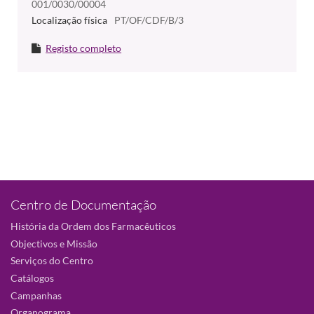
001/0030/00004
Localização física
PT/OF/CDF/B/3
Registo completo
Centro de Documentação
História da Ordem dos Farmacêuticos
Objectivos e Missão
Serviços do Centro
Catálogos
Campanhas
Organograma