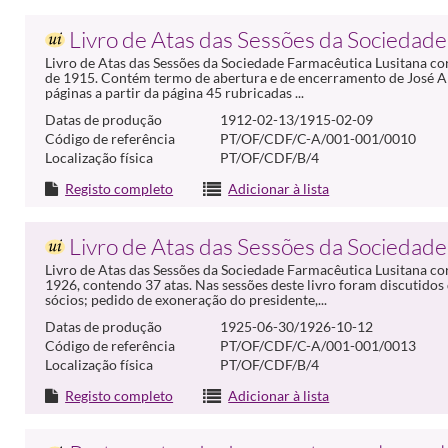
Livro de Atas das Sessões da Sociedade
Livro de Atas das Sessões da Sociedade Farmacêutica Lusitana co
de 1915. Contém termo de abertura e de encerramento de José Al
páginas a partir da página 45 rubricadas ...
Datas de produção
1912-02-13/1915-02-09
Código de referência
PT/OF/CDF/C-A/001-001/0010
Localização física
PT/OF/CDF/B/4
Registo completo
Adicionar à lista
Livro de Atas das Sessões da Sociedade
Livro de Atas das Sessões da Sociedade Farmacêutica Lusitana c
1926, contendo 37 atas. Nas sessões deste livro foram discutid
sócios; pedido de exoneração do presidente,...
Datas de produção
1925-06-30/1926-10-12
Código de referência
PT/OF/CDF/C-A/001-001/0013
Localização física
PT/OF/CDF/B/4
Registo completo
Adicionar à lista