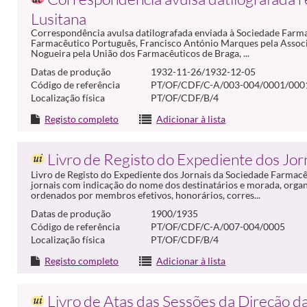
Lusitana
Correspondência avulsa datilografada enviada à Sociedade Farma
Farmacêutico Português, Francisco António Marques pela Associ
Nogueira pela União dos Farmacêuticos de Braga, ...
Datas de produção
1932-11-26/1932-12-05
Código de referência
PT/OF/CDF/C-A/003-004/0001/000
Localização física
PT/OF/CDF/B/4
Registo completo
Adicionar à lista
Livro de Registo do Expediente dos Jor
Livro de Registo do Expediente dos Jornais da Sociedade Farmacê
jornais com indicação do nome dos destinatários e morada, organ
ordenados por membros efetivos, honorários, corres...
Datas de produção
1900/1935
Código de referência
PT/OF/CDF/C-A/007-004/0005
Localização física
PT/OF/CDF/B/4
Registo completo
Adicionar à lista
Livro de Atas das Sessões da Direção d