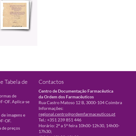
e Tabela de
Contactos
Centro de Documentação Farmacêutica
normas de
da Ordem dos Farmacêuticos
F-OF. Aplica-se
Rua Castro Matoso 12 B, 3000-104 Coimbra
Informações:
regional.centro@ordemfarmaceuticos.pt
 de imagens e
Tel.: +351 239 851 446
DF-OF.
Horário: 2ª a 5ª feira 10h00-12h30, 14h00-
a de preços
17h30;