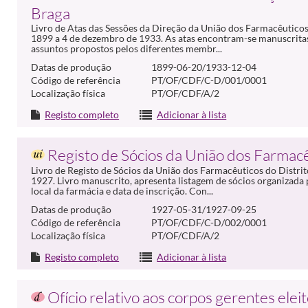
Braga
Livro de Atas das Sessões da Direção da União dos Farmacêuticos
1899 a 4 de dezembro de 1933. As atas encontram-se manuscritas
assuntos propostos pelos diferentes membr...
Datas de produção
1899-06-20/1933-12-04
Código de referência
PT/OF/CDF/C-D/001/0001
Localização física
PT/OF/CDF/A/2
Registo completo
Adicionar à lista
Registo de Sócios da União dos Farmac
Livro de Registo de Sócios da União dos Farmacêuticos do Distrit
1927. Livro manuscrito, apresenta listagem de sócios organizad
local da farmácia e data de inscrição. Con...
Datas de produção
1927-05-31/1927-09-25
Código de referência
PT/OF/CDF/C-D/002/0001
Localização física
PT/OF/CDF/A/2
Registo completo
Adicionar à lista
Ofício relativo aos corpos gerentes elei