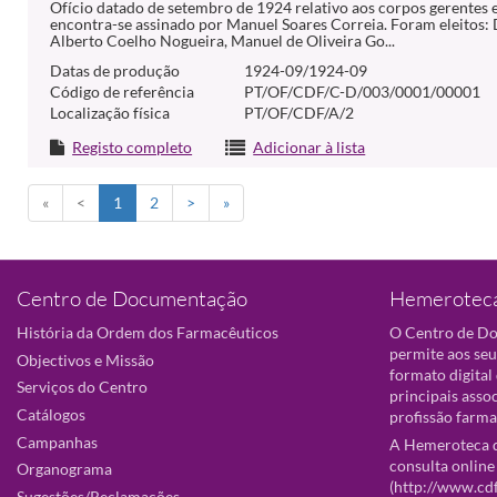
Ofício datado de setembro de 1924 relativo aos corpos gerentes e
encontra-se assinado por Manuel Soares Correia. Foram eleitos
Alberto Coelho Nogueira, Manuel de Oliveira Go...
Datas de produção
1924-09/1924-09
Código de referência
PT/OF/CDF/C-D/003/0001/00001
Localização física
PT/OF/CDF/A/2
Registo completo
Adicionar à lista
«
<
1
2
>
»
Centro de Documentação
Hemeroteca
História da Ordem dos Farmacêuticos
O Centro de D
permite aos seu
Objectivos e Missão
formato digital
Serviços do Centro
principais asso
Catálogos
profissão farma
Campanhas
A Hemeroteca d
consulta online
Organograma
(
http://www.cd
Sugestões/Reclamações