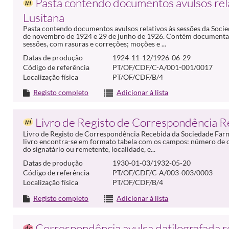
Pasta contendo documentos avulsos rel
Lusitana
Pasta contendo documentos avulsos relativos às sessões da Socie
de novembro de 1924 e 29 de junho de 1926. Contém documentaç
sessões, com rasuras e correções; moções e ...
Datas de produção
1924-11-12/1926-06-29
Código de referência
PT/OF/CDF/C-A/001-001/0017
Localização física
PT/OF/CDF/B/4
Registo completo
Adicionar à lista
Livro de Registo de Correspondência R
Livro de Registo de Correspondência Recebida da Sociedade Farma
livro encontra-se em formato tabela com os campos: número de o
do signatário ou remetente, localidade, e...
Datas de produção
1930-01-03/1932-05-20
Código de referência
PT/OF/CDF/C-A/003-003/0003
Localização física
PT/OF/CDF/B/4
Registo completo
Adicionar à lista
Correspondência avulsa datilografada 