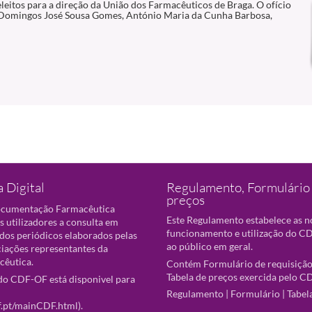
leitos para a direção da União dos Farmacêuticos de Braga. O ofício
: Domingos José Sousa Gomes, António Maria da Cunha Barbosa,
 Digital
Regulamento, Formulário 
preços
ocumentação Farmacêutica
Este Regulamento estabelece as 
s utilizadores a consulta em
funcionamento e utilização do CD
 dos periódicos elaborados pelas
ao público em geral.
ciações representantes da
cêutica.
Contém Formulário de requisição
Tabela de preços exercida pelo C
o CDF-OF está disponivel para
Regulamento
|
Formulário
|
Tabel
f.pt/mainCDF.html
).