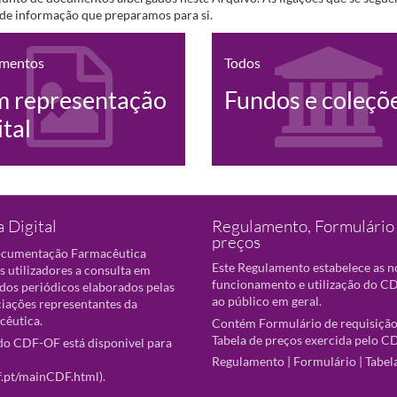
s de informação que preparamos para si.
mentos
Todos
m representação
Fundos e coleçõ
ital
 Digital
Regulamento, Formulário 
preços
ocumentação Farmacêutica
Este Regulamento estabelece as 
s utilizadores a consulta em
funcionamento e utilização do CD
 dos periódicos elaborados pelas
ao público em geral.
ciações representantes da
cêutica.
Contém Formulário de requisição
Tabela de preços exercida pelo C
o CDF-OF está disponivel para
Regulamento
|
Formulário
|
Tabel
f.pt/mainCDF.html
).