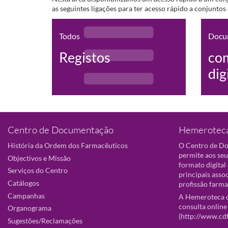
as seguintes ligações para ter acesso rápido a conjunto
Todos
Docu
Registos
co
dig
Centro de Documentação
Hemeroteca
História da Ordem dos Farmacêuticos
O Centro de D
permite aos seu
Objectivos e Missão
formato digital
Serviços do Centro
principais asso
Catálogos
profissão farma
Campanhas
A Hemeroteca d
consulta online
Organograma
(
http://www.cd
Sugestões/Reclamações