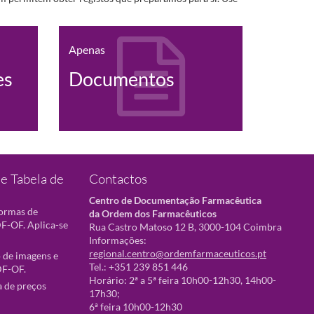
Apenas
es
Documentos
e Tabela de
Contactos
Centro de Documentação Farmacêutica
normas de
da Ordem dos Farmacêuticos
F-OF. Aplica-se
Rua Castro Matoso 12 B, 3000-104 Coimbra
Informações:
regional.centro@ordemfarmaceuticos.pt
 de imagens e
Tel.: +351 239 851 446
DF-OF.
Horário: 2ª a 5ª feira 10h00-12h30, 14h00-
a de preços
17h30;
6ª feira 10h00-12h30