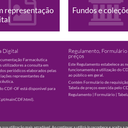
m representação
Fundos e coleçõ
ital
 Digital
Regulamento, Formulário 
preços
ocumentação Farmacêutica
Este Regulamento estabelece as 
s utilizadores a consulta em
funcionamento e utilização do CD
 dos periódicos elaborados pelas
ao público em geral.
ciações representantes da
cêutica.
Contém Formulário de requisição
Tabela de preços exercida pelo C
o CDF-OF está disponivel para
Regulamento
|
Formulário
|
Tabel
f.pt/mainCDF.html
).
r a sua utilização mais agradável. Ao continuar a utilizá-lo reconhece e aceita a 