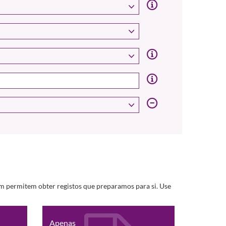
m permitem obter registos que preparamos para si. Use
Apenas