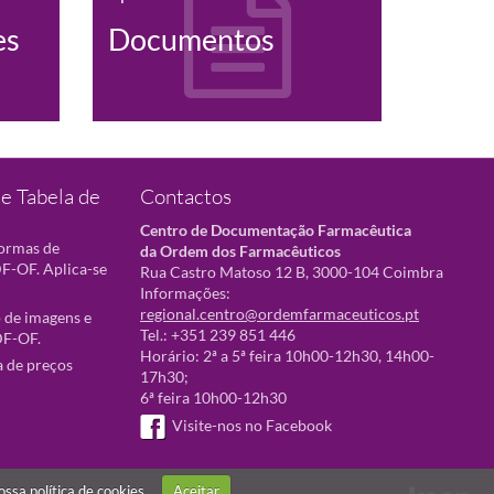
es
Documentos
e Tabela de
Contactos
Centro de Documentação Farmacêutica
normas de
da Ordem dos Farmacêuticos
F-OF. Aplica-se
Rua Castro Matoso 12 B, 3000-104 Coimbra
Informações:
regional.centro@ordemfarmaceuticos.pt
 de imagens e
Tel.: +351 239 851 446
DF-OF.
Horário: 2ª a 5ª feira 10h00-12h30, 14h00-
a de preços
17h30;
6ª feira 10h00-12h30
Visite-nos no Facebook
nossa
política de cookies
Aceitar