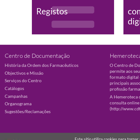
Registos
co
dig
Centro de Documentação
Hemeroteca
História da Ordem dos Farmacêuticos
O Centro de D
permite aos seu
Objectivos e Missão
formato digital
Serviços do Centro
principais asso
Catálogos
profissão farma
Campanhas
A Hemeroteca d
consulta online
Organograma
(
http://www.cd
Sugestões/Reclamações
Este sítio utiliza cookies para torna