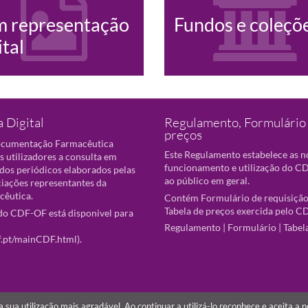
m representação
Fundos e coleçõ
ital
 Digital
Regulamento, Formulário 
preços
ocumentação Farmacêutica
Este Regulamento estabelece as 
s utilizadores a consulta em
funcionamento e utilização do CD
 dos periódicos elaborados pelas
ao público em geral.
ciações representantes da
cêutica.
Contém Formulário de requisição
Tabela de preços exercida pelo C
o CDF-OF está disponivel para
Regulamento
|
Formulário
|
Tabel
f.pt/mainCDF.html
).
r a sua utilização mais agradável. Ao continuar a utilizá-lo reconhece e aceita a 