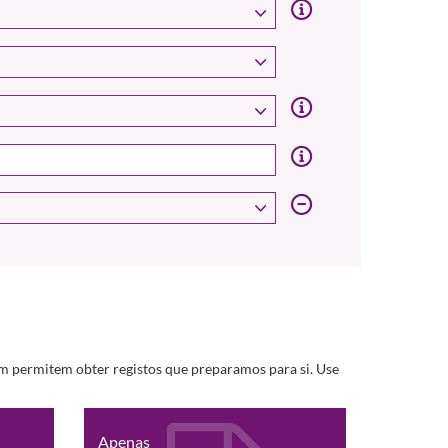
m permitem obter registos que preparamos para si. Use
Apenas