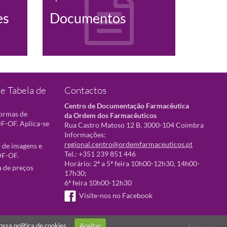
es
Documentos
e Tabela de
Contactos
Centro de Documentação Farmacêutica
normas de
da Ordem dos Farmacêuticos
F-OF. Aplica-se
Rua Castro Matoso 12 B, 3000-104 Coimbra
Informações:
regional.centro@ordemfarmaceuticos.pt
 de imagens e
Tel.: +351 239 851 446
DF-OF.
Horário: 2ª a 5ª feira 10h00-12h30, 14h00-
a de preços
17h30;
6ª feira 10h00-12h30
Visite-nos no Facebook
nossa
política de cookies
Aceitar