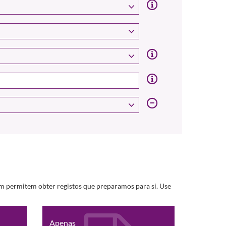
m permitem obter registos que preparamos para si. Use
Apenas