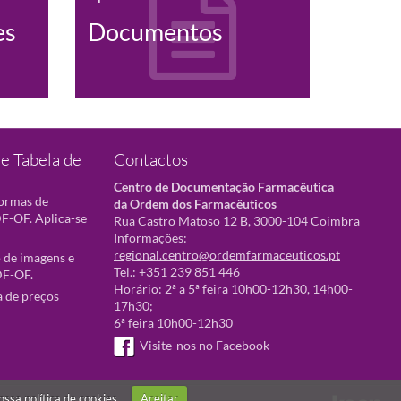
es
Documentos
e Tabela de
Contactos
Centro de Documentação Farmacêutica
normas de
da Ordem dos Farmacêuticos
F-OF. Aplica-se
Rua Castro Matoso 12 B, 3000-104 Coimbra
Informações:
regional.centro@ordemfarmaceuticos.pt
 de imagens e
Tel.: +351 239 851 446
DF-OF.
Horário: 2ª a 5ª feira 10h00-12h30, 14h00-
a de preços
17h30;
6ª feira 10h00-12h30
Visite-nos no Facebook
nossa
política de cookies
Aceitar