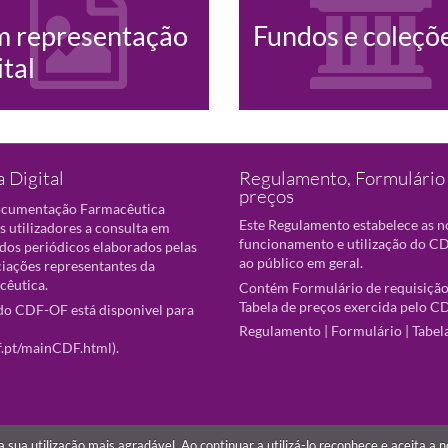
m representação
Fundos e coleçõ
ital
 Digital
Regulamento, Formulário 
preços
ocumentação Farmacêutica
Este Regulamento estabelece as 
s utilizadores a consulta em
funcionamento e utilização do CD
 dos periódicos elaborados pelas
ao público em geral.
ciações representantes da
cêutica.
Contém Formulário de requisição
Tabela de preços exercida pelo C
o CDF-OF está disponivel para
Regulamento
|
Formulário
|
Tabel
f.pt/mainCDF.html
).
r a sua utilização mais agradável. Ao continuar a utilizá-lo reconhece e aceita a 