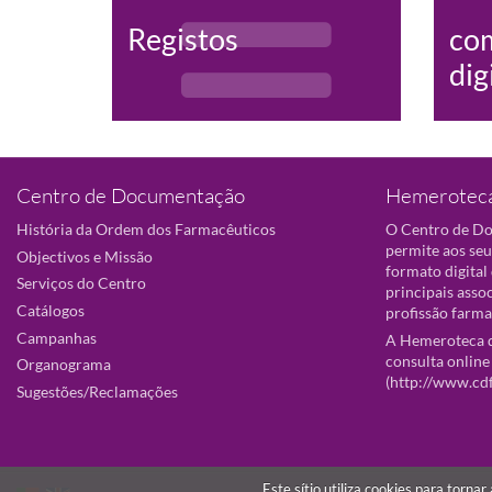
Registos
co
dig
Centro de Documentação
Hemeroteca
História da Ordem dos Farmacêuticos
O Centro de D
permite aos seu
Objectivos e Missão
formato digital
Serviços do Centro
principais asso
Catálogos
profissão farma
Campanhas
A Hemeroteca d
consulta online
Organograma
(
http://www.cd
Sugestões/Reclamações
Este sítio utiliza cookies para torna