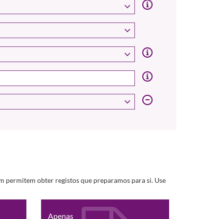
m permitem obter registos que preparamos para si. Use
Apenas