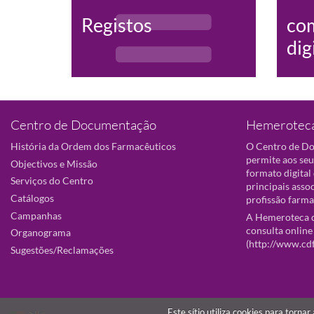
Registos
co
dig
Centro de Documentação
Hemeroteca
História da Ordem dos Farmacêuticos
O Centro de D
permite aos seu
Objectivos e Missão
formato digital
Serviços do Centro
principais asso
Catálogos
profissão farma
Campanhas
A Hemeroteca d
consulta online
Organograma
(
http://www.cd
Sugestões/Reclamações
Este sítio utiliza cookies para torna