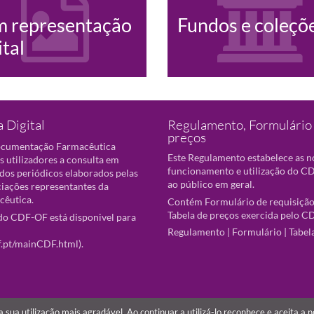
m representação
Fundos e coleçõ
ital
 Digital
Regulamento, Formulário 
preços
ocumentação Farmacêutica
Este Regulamento estabelece as 
s utilizadores a consulta em
funcionamento e utilização do CD
 dos periódicos elaborados pelas
ao público em geral.
ciações representantes da
cêutica.
Contém Formulário de requisição
Tabela de preços exercida pelo C
o CDF-OF está disponivel para
Regulamento
|
Formulário
|
Tabel
f.pt/mainCDF.html
).
r a sua utilização mais agradável. Ao continuar a utilizá-lo reconhece e aceita a 