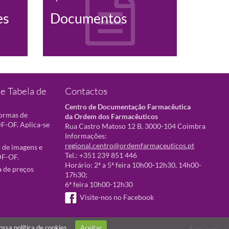
es
Documentos
e Tabela de
Contactos
Centro de Documentação Farmacêutica
normas de
da Ordem dos Farmacêuticos
F-OF. Aplica-se
Rua Castro Matoso 12 B, 3000-104 Coimbra
Informações:
regional.centro@ordemfarmaceuticos.pt
 de imagens e
Tel.: +351 239 851 446
DF-OF.
Horário: 2ª a 5ª feira 10h00-12h30, 14h00-
a de preços
17h30;
6ª feira 10h00-12h30
Visite-nos no Facebook
nossa
política de cookies
Aceitar