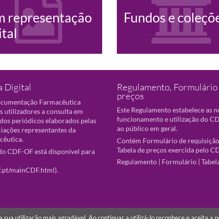
m representação
Fundos e coleçõ
ital
 Digital
Regulamento, Formulário 
preços
ocumentação Farmacêutica
Este Regulamento estabelece as 
s utilizadores a consulta em
funcionamento e utilização do CD
 dos periódicos elaborados pelas
ao público em geral.
ciações representantes da
cêutica.
Contém Formulário de requisição
Tabela de preços exercida pelo C
o CDF-OF está disponivel para
Regulamento
|
Formulário
|
Tabel
f.pt/mainCDF.html
).
r a sua utilização mais agradável. Ao continuar a utilizá-lo reconhece e aceita a 