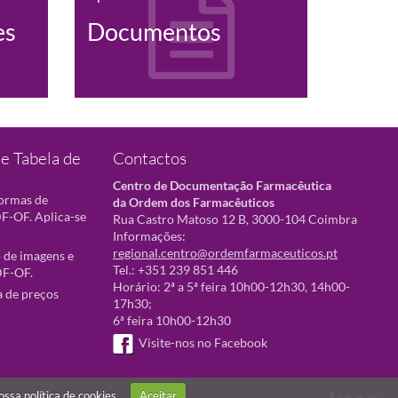
es
Documentos
e Tabela de
Contactos
Centro de Documentação Farmacêutica
normas de
da Ordem dos Farmacêuticos
F-OF. Aplica-se
Rua Castro Matoso 12 B, 3000-104 Coimbra
Informações:
regional.centro@ordemfarmaceuticos.pt
 de imagens e
Tel.: +351 239 851 446
DF-OF.
Horário: 2ª a 5ª feira 10h00-12h30, 14h00-
a de preços
17h30;
6ª feira 10h00-12h30
Visite-nos no Facebook
nossa
política de cookies
Aceitar