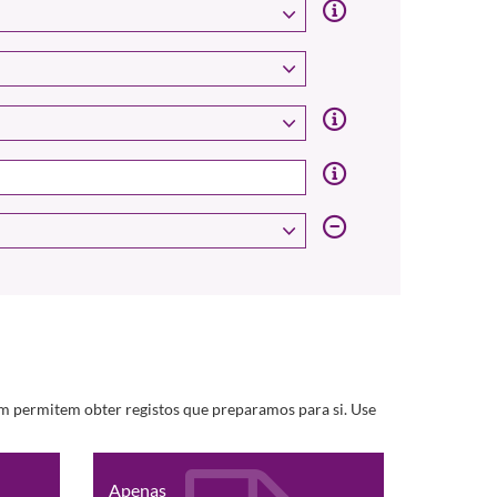
m permitem obter registos que preparamos para si. Use
Apenas