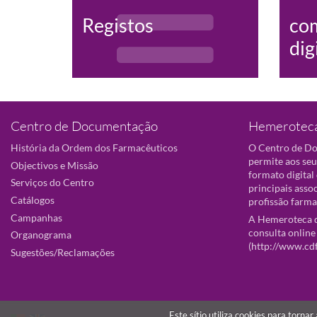
Registos
co
dig
Centro de Documentação
Hemeroteca
História da Ordem dos Farmacêuticos
O Centro de D
permite aos seu
Objectivos e Missão
formato digital
Serviços do Centro
principais asso
Catálogos
profissão farma
Campanhas
A Hemeroteca d
consulta online
Organograma
(
http://www.cd
Sugestões/Reclamações
Este sítio utiliza cookies para torna