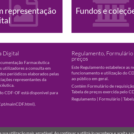
m representação
Fundos e coleçõ
ital
 Digital
Regulamento, Formulário 
preços
ocumentação Farmacêutica
Este Regulamento estabelece as 
s utilizadores a consulta em
funcionamento e utilização do CD
 dos periódicos elaborados pelas
ao público em geral.
ciações representantes da
cêutica.
Contém Formulário de requisição
Tabela de preços exercida pelo C
o CDF-OF está disponivel para
Regulamento
|
Formulário
|
Tabel
f.pt/mainCDF.html
).
r a sua utilização mais agradável. Ao continuar a utilizá-lo reconhece e aceita a 