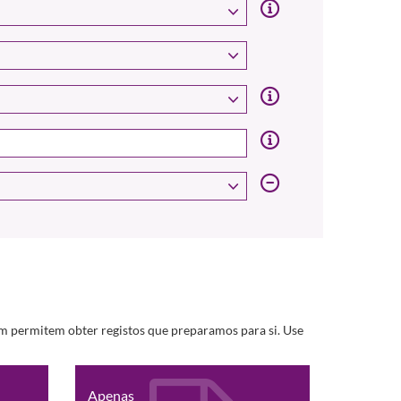
m permitem obter registos que preparamos para si. Use
Apenas