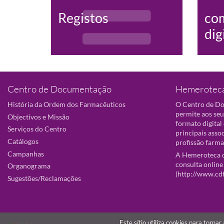
Registos
co
dig
Centro de Documentação
Hemeroteca
História da Ordem dos Farmacêuticos
O Centro de D
permite aos seu
Objectivos e Missão
formato digital
Serviços do Centro
principais asso
Catálogos
profissão farma
Campanhas
A Hemeroteca d
consulta online
Organograma
(
http://www.cd
Sugestões/Reclamações
Este sítio utiliza cookies para torna