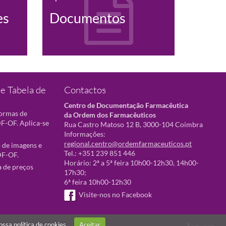
es
Documentos
e Tabela de
Contactos
Centro de Documentação Farmacêutica
normas de
da Ordem dos Farmacêuticos
F-OF. Aplica-se
Rua Castro Matoso 12 B, 3000-104 Coimbra
Informações:
regional.centro@ordemfarmaceuticos.pt
 de imagens e
Tel.: +351 239 851 446
DF-OF.
Horário: 2ª a 5ª feira 10h00-12h30, 14h00-
a de preços
17h30;
6ª feira 10h00-12h30
Visite-nos no Facebook
nossa
política de cookies
Aceitar