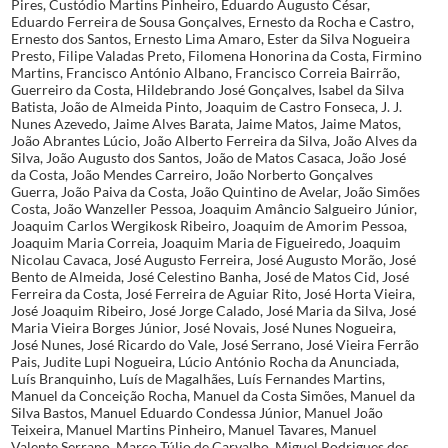
Pires, Custódio Martins Pinheiro, Eduardo Augusto César,
Eduardo Ferreira de Sousa Gonçalves, Ernesto da Rocha e Castro,
Ernesto dos Santos, Ernesto Lima Amaro, Ester da Silva Nogueira
Presto, Filipe Valadas Preto, Filomena Honorina da Costa, Firmino
Martins, Francisco António Albano, Francisco Correia Bairrão,
Guerreiro da Costa, Hildebrando José Gonçalves, Isabel da Silva
Batista, João de Almeida Pinto, Joaquim de Castro Fonseca, J. J.
Nunes Azevedo, Jaime Alves Barata, Jaime Matos, Jaime Matos,
João Abrantes Lúcio, João Alberto Ferreira da Silva, João Alves da
Silva, João Augusto dos Santos, João de Matos Casaca, João José
da Costa, João Mendes Carreiro, João Norberto Gonçalves
Guerra, João Paiva da Costa, João Quintino de Avelar, João Simões
Costa, João Wanzeller Pessoa, Joaquim Amâncio Salgueiro Júnior,
Joaquim Carlos Wergikosk Ribeiro, Joaquim de Amorim Pessoa,
Joaquim Maria Correia, Joaquim Maria de Figueiredo, Joaquim
Nicolau Cavaca, José Augusto Ferreira, José Augusto Morão, José
Bento de Almeida, José Celestino Banha, José de Matos Cid, José
Ferreira da Costa, José Ferreira de Aguiar Rito, José Horta Vieira,
José Joaquim Ribeiro, José Jorge Calado, José Maria da Silva, José
Maria Vieira Borges Júnior, José Novais, José Nunes Nogueira,
José Nunes, José Ricardo do Vale, José Serrano, José Vieira Ferrão
Pais, Judite Lupi Nogueira, Lúcio António Rocha da Anunciada,
Luís Branquinho, Luís de Magalhães, Luís Fernandes Martins,
Manuel da Conceição Rocha, Manuel da Costa Simões, Manuel da
Silva Bastos, Manuel Eduardo Condessa Júnior, Manuel João
Teixeira, Manuel Martins Pinheiro, Manuel Tavares, Manuel
Valente Serrano, Marco Túlio de Carvalho, Miguel Rodrigues dos