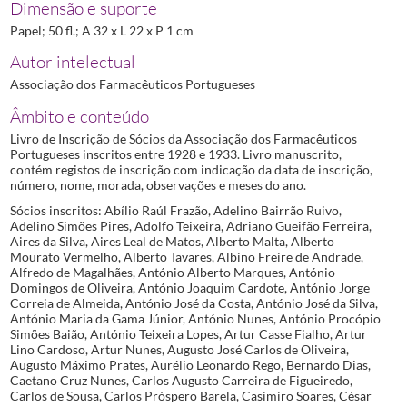
Dimensão e suporte
Papel; 50 fl.; A 32 x L 22 x P 1 cm
Autor intelectual
Associação dos Farmacêuticos Portugueses
Âmbito e conteúdo
Livro de Inscrição de Sócios da Associação dos Farmacêuticos
Portugueses inscritos entre 1928 e 1933. Livro manuscrito,
contém registos de inscrição com indicação da data de inscrição,
número, nome, morada, observações e meses do ano.
Sócios inscritos: Abílio Raúl Frazão, Adelino Bairrão Ruivo,
Adelino Simões Pires, Adolfo Teixeira, Adriano Gueifão Ferreira,
Aires da Silva, Aires Leal de Matos, Alberto Malta, Alberto
Mourato Vermelho, Alberto Tavares, Albino Freire de Andrade,
Alfredo de Magalhães, António Alberto Marques, António
Domingos de Oliveira, António Joaquim Cardote, António Jorge
Correia de Almeida, António José da Costa, António José da Silva,
António Maria da Gama Júnior, António Nunes, António Procópio
Simões Baião, António Teixeira Lopes, Artur Casse Fialho, Artur
Lino Cardoso, Artur Nunes, Augusto José Carlos de Oliveira,
Augusto Máximo Prates, Aurélio Leonardo Rego, Bernardo Dias,
Caetano Cruz Nunes, Carlos Augusto Carreira de Figueiredo,
Carlos de Sousa, Carlos Próspero Barela, Casimiro Soares, César