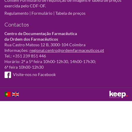
Contém Formulário de requisição de imagens e Tabela de preços
exercida pelo CDF-OF.
Regulamento
|
Formulário
|
Tabela de preços
Contactos
Centro de Documentação Farmacêutica
da Ordem dos Farmacêuticos
Rua Castro Matoso 12 B, 3000-104 Coimbra
Informações:
regional.centro@ordemfarmaceuticos.pt
Tel.: +351 239 851 446
Horário: 2ª a 5ª feira 10h00-12h30, 14h00-17h30;
6ª feira 10h00-12h30
Visite-nos no Facebook
Este sítio utiliza cookies para tornar a sua utilização mais agradável.
Ao continuar a utilizá-lo reconhece e aceita a nossa
política de cookies
Aceitar