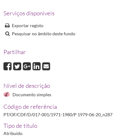
P 1980-11-14_n986
Portaria N.º 986/80 que aprova alterações ao Regime
P 1980-12-02_n1025
Portaria N.º 1025/80 que substitui o medicamento Code
Serviços disponíveis
Exportar registo
Pesquisar no âmbito deste fundo
Partilhar
Nível de descrição
Documento simples
Código de referência
PT/OF/CDF/D/017-001/1971-1980/P 1979-06-20_n287
Tipo de título
Atribuído