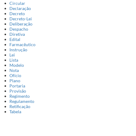
Circular
Declaração
Decreto
Decreto-Lei
Deliberação
Despacho
Diretiva
Edital
Farmacêutico
Instrução
Lei
Lista
Modelo
Nota
Ofício
Plano
Portaria
Provisão
Regimento
Regulamento
Retificação
Tabela