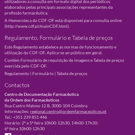
utilizadores a consulta em formato digital dos periódicos
elaborados pelas principais associações representantes da
profissão farmacêutica.
A Hemeroteca do CDF-OF está disponivel para consulta online
(
http://www.cdf.pt/mainCDF.html
).
Regulamento, Formulário e Tabela de preços
Este Regulamento estabelece as normas de funcionamento e
utilização do CDF-OF. Aplica-se ao público em geral.
Contém Formulário de requisição de imagens e Tabela de preços
exercida pelo CDF-OF.
Regulamento
|
Formulário
|
Tabela de preços
Contactos
Centro de Documentação Farmacêutica
da Ordem dos Farmacêuticos
Rua Castro Matoso 12 B, 3000-104 Coimbra
Informações:
regional.centro@ordemfarmaceuticos.pt
Tel.: +351 239 851 446
Horário: 2ª a 5ª feira 10h00-12h30, 14h00-17h30;
6ª feira 10h00-12h30