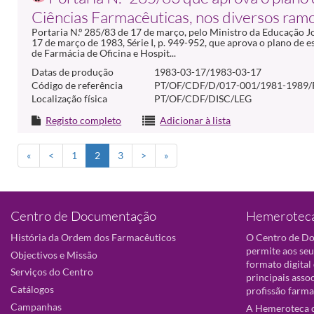
Ciências Farmacêuticas, nos diversos ram
Portaria N.º 285/83 de 17 de março, pelo Ministro da Educação Jo
17 de março de 1983, Série I, p. 949-952, que aprova o plano de 
de Farmácia de Oficina e Hospit...
Datas de produção
1983-03-17/1983-03-17
Código de referência
PT/OF/CDF/D/017-001/1981-1989/
Localização física
PT/OF/CDF/DISC/LEG
Registo completo
Adicionar à lista
«
<
1
2
3
>
»
Centro de Documentação
Hemeroteca
História da Ordem dos Farmacêuticos
O Centro de D
permite aos seu
Objectivos e Missão
formato digital
Serviços do Centro
principais asso
Catálogos
profissão farma
Campanhas
A Hemeroteca d