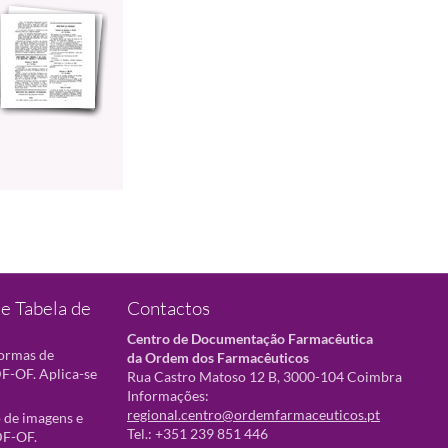
e Tabela de
Contactos
Centro de Documentação Farmacêutica
normas de
da Ordem dos Farmacêuticos
F-OF. Aplica-se
Rua Castro Matoso 12 B, 3000-104 Coimbra
Informações:
regional.centro@ordemfarmaceuticos.pt
 de imagens e
Tel.: +351 239 851 446
DF-OF.