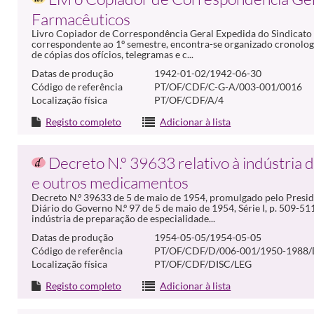
Farmacêuticos
Livro Copiador de Correspondência Geral Expedida do Sindicato 
correspondente ao 1º semestre, encontra-se organizado cronolog
de cópias dos ofícios, telegramas e c...
Datas de produção
1942-01-02/1942-06-30
Código de referência
PT/OF/CDF/C-G-A/003-001/0016
Localização física
PT/OF/CDF/A/4
Registo completo
Adicionar à lista
Decreto N.º 39633 relativo à indústria 
e outros medicamentos
Decreto N.º 39633 de 5 de maio de 1954, promulgado pelo Presid
Diário do Governo N.º 97 de 5 de maio de 1954, Série I, p. 509-51
indústria de preparação de especialidade...
Datas de produção
1954-05-05/1954-05-05
Código de referência
PT/OF/CDF/D/006-001/1950-1988/
Localização física
PT/OF/CDF/DISC/LEG
Registo completo
Adicionar à lista