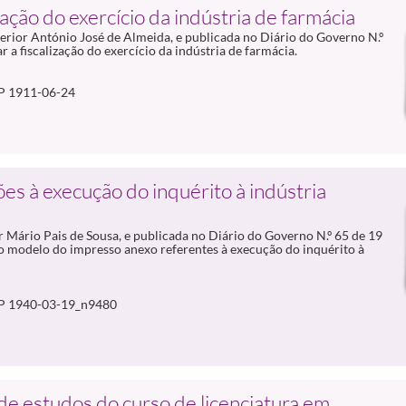
zação do exercício da indústria de farmácia
erior António José de Almeida, e publicada no Diário do Governo N.º
r a fiscalização do exercício da indústria de farmácia.
P 1911-06-24
es à execução do inquérito à indústria
r Mário Pais de Sousa, e publicada no Diário do Governo N.º 65 de 19
e o modelo do impresso anexo referentes à execução do inquérito à
P 1940-03-19_n9480
de estudos do curso de licenciatura em