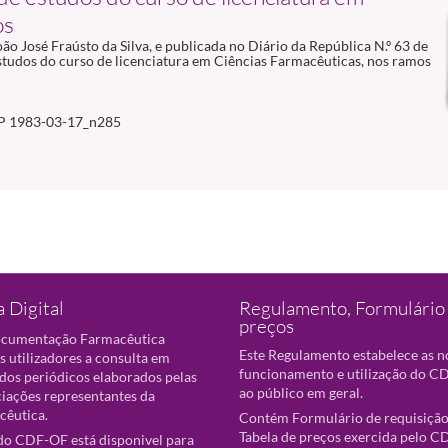
os
ão José Fraústo da Silva, e publicada no Diário da República N.º 63 de
estudos do curso de licenciatura em Ciências Farmacêuticas, nos ramos
P 1983-03-17_n285
 Digital
Regulamento, Formulário 
preços
ocumentação Farmacêutica
Este Regulamento estabelece as 
s utilizadores a consulta em
funcionamento e utilização do CD
 dos periódicos elaborados pelas
ao público em geral.
ciações representantes da
cêutica.
Contém Formulário de requisição
Tabela de preços exercida pelo C
o CDF-OF está disponivel para