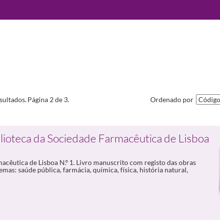
sultados.
Página 2 de 3.
Ordenado por
lioteca da Sociedade Farmacêutica de Lisboa
acêutica de Lisboa N.º 1. Livro manuscrito com registo das obras
as: saúde pública, farmácia, química, física, história natural,