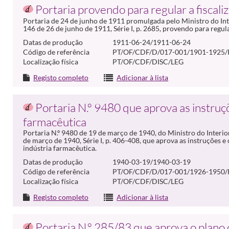
Portaria provendo para regular a fiscali
Portaria de 24 de junho de 1911 promulgada pelo Ministro do Int
146 de 26 de junho de 1911, Série I, p. 2685, provendo para regula
Datas de produção
1911-06-24/1911-06-24
Código de referência
PT/OF/CDF/D/017-001/1901-1925/
Localização física
PT/OF/CDF/DISC/LEG
Registo completo
Adicionar à lista
Portaria N.º 9480 que aprova as instruçõ
farmacêutica
Portaria N.º 9480 de 19 de março de 1940, do Ministro do Interio
de março de 1940, Série I, p. 406-408, que aprova as instruções 
indústria farmacêutica.
Datas de produção
1940-03-19/1940-03-19
Código de referência
PT/OF/CDF/D/017-001/1926-1950/
Localização física
PT/OF/CDF/DISC/LEG
Registo completo
Adicionar à lista
Portaria N.º 285/83 que aprova o plano 