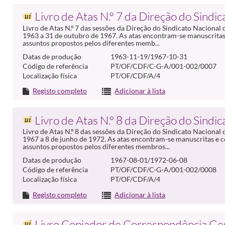
Livro de Atas N.º 7 da Direção do Sindi
Livro de Atas N.º 7 das sessões da Direção do Sindicato Nacion
1963 a 31 de outubro de 1967. As atas encontram-se manuscritas
assuntos propostos pelos diferentes memb...
Datas de produção
1963-11-19/1967-10-31
Código de referência
PT/OF/CDF/C-G-A/001-002/0007
Localização física
PT/OF/CDF/A/4
Registo completo
Adicionar à lista
Livro de Atas N.º 8 da Direção do Sindi
Livro de Atas N.º 8 das sessões da Direção do Sindicato Nacion
1967 a 8 de junho de 1972. As atas encontram-se manuscritas e 
assuntos propostos pelos diferentes membros...
Datas de produção
1967-08-01/1972-06-08
Código de referência
PT/OF/CDF/C-G-A/001-002/0008
Localização física
PT/OF/CDF/A/4
Registo completo
Adicionar à lista
Livro Copiador de Correspondência Ger