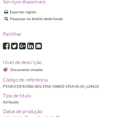
Serviços disponíveis
D 1964-01-21_n45538
Decreto N.º 45538 relativo ao comércio do produto
D 1964-01-23_n45541
Decreto N.º 45541 que promulga o Regulamento dos 
Exportar registo
D 1964-07-31_n45840
Decreto N.º 45840 que introduz alterações nos plan
Pesquisar no âmbito deste fundo
(...)
D 1988-09-06_n27
Decreto N.º 27/88 que aprova a Convenção Relativa à 
Partilhar
Nível de descrição
Documento simples
Código de referência
PT/OF/CDF/D/006-001/1950-1988/D 1954-05-05_n39633
Tipo de título
Atribuído
Datas de produção