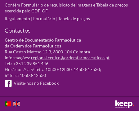
Contém Formulário de requisição de imagens e Tabela de preços
exercida pelo CDF-OF.
Regulamento
|
Formulário
|
Tabela de preços
Contactos
Centro de Documentação Farmacêutica
da Ordem dos Farmacêuticos
Rua Castro Matoso 12 B, 3000-104 Coimbra
Informações:
regional.centro@ordemfarmaceuticos.pt
Tel.: +351 239 851 446
Horário: 2ª a 5ª feira 10h00-12h30, 14h00-17h30;
6ª feira 10h00-12h30
Visite-nos no Facebook
Este sítio utiliza cookies para tornar a sua utilização mais agradável.
Ao continuar a utilizá-lo reconhece e aceita a nossa
política de cookies
Aceitar