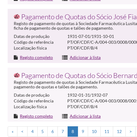
Pagamento de Quotas do Sócio José Fia
Registo de pagamento de quotas à Sociedade Farmacêutica Lusitan
ficha de pagamento de quotas e talões de pagamento.
Datas de produção
1931-07-01/1931-10-01
Código de referência
PT/OF/CDF/C-A/004-003/0008/000
Localização física
PT/OF/CDF/B/4
Registo completo
Adicionar à lista
Pagamento de Quotas do Sócio Bernard
Registo de pagamento de quotas à Sociedade Farmacêutica Lusitan
pagamento de quotas e talões de pagamento.
Datas de produção
1932-01-31/1932-07
Código de referência
PT/OF/CDF/C-A/004-003/0008/000
Localização física
PT/OF/CDF/B/4
Registo completo
Adicionar à lista
«
<
4
5
6
7
8
9
10
11
12
>