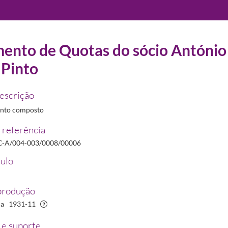
ento de Quotas do sócio António
 Pinto
22/2012
descrição
nto composto
 referência
ica Lusitana
1929-07-01/1932-12
C-A/004-003/0008/00006
01/1930-04-01
tulo
0-02-01/1931-04-01
1/1931-04-01
04-01/1931-05-07
produção
1932-12
a
1931-11
931-11
e suporte
2-28/1932