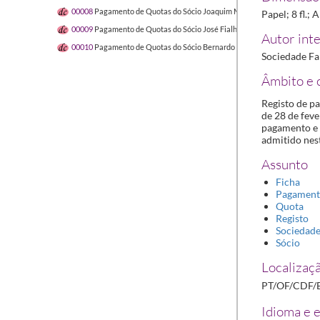
00008
Pagamento de Quotas do Sócio Joaquim Monteiro da Fonseca
193
Papel; 8 fl.;
00009
Pagamento de Quotas do Sócio José Fialho Pulido
1931-07-01/19
Autor inte
00010
Pagamento de Quotas do Sócio Bernardo Dias
1932-01-31/1932-
Sociedade Fa
Âmbito e 
Registo de p
de 28 de fev
pagamento e r
admitido nest
Assunto
Ficha
Pagamen
Quota
Registo
Sociedad
Sócio
Localizaçã
PT/OF/CDF/
Idioma e e