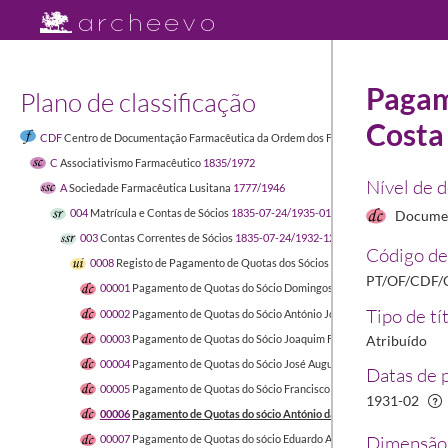
Pagam
Plano de classificação
Costa
CDF
Centro de Documentação Farmacêutica da Ordem dos Farmacêuticos
1449-04-
C
Associativismo Farmacêutico
1835/1972
Nível de 
A
Sociedade Farmacêutica Lusitana
1777/1946
004
Matrícula e Contas de Sócios
1835-07-24/1935-01-11
Docume
003
Contas Correntes de Sócios
1835-07-24/1932-12
Código de
0008
Registo de Pagamento de Quotas dos Sócios da Sociedade Farmacêut
PT/OF/CDF/
00001
Pagamento de Quotas do Sócio Domingos João dos Reis
1929-07-
Tipo de tí
00002
Pagamento de Quotas do Sócio António José Pimentel Júnior
193
00003
Pagamento de Quotas do Sócio Joaquim Ferreira Pinto
1930-02-0
Atribuído
00004
Pagamento de Quotas do Sócio José Augusto de Figueiredo
1930-
Datas de 
00005
Pagamento de Quotas do Sócio Francisco Gomes Beirão
1931-01/
1931-02
00006
Pagamento de Quotas do sócio António da Costa Pinto
1931-02/1
Dimensão 
00007
Pagamento de Quotas do sócio Eduardo Alves de Almeida
1931-0