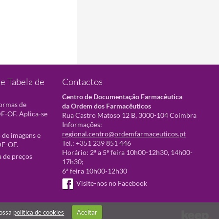
e Tabela de
Contactos
Centro de Documentação Farmacêutica
normas de
da Ordem dos Farmacêuticos
F-OF. Aplica-se
Rua Castro Matoso 12 B, 3000-104 Coimbra
Informações:
regional.centro@ordemfarmaceuticos.pt
 de imagens e
Tel.: +351 239 851 446
DF-OF.
Horário: 2ª a 5ª feira 10h00-12h30, 14h00-
a de preços
17h30;
6ª feira 10h00-12h30
Visite-nos no Facebook
nossa
política de cookies
Aceitar