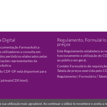
 Digital
Regulamento, Formulário 
preços
ocumentação Farmacêutica
Este Regulamento estabelece as 
s utilizadores a consulta em
funcionamento e utilização do CD
 dos periódicos elaborados pelas
ao público em geral.
ciações representantes da
cêutica.
Contém Formulário de requisição
Tabela de preços exercida pelo C
o CDF-OF está disponivel para
Regulamento
|
Formulário
|
Tabel
f.pt/mainCDF.html
).
r a sua utilização mais agradável. Ao continuar a utilizá-lo reconhece e aceita a 