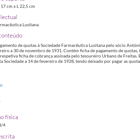
1-04-30/1931-10-01
 A 17 cm x L 22,5 cm
31-10-01
lectual
07
rmacêutica Lusitana
conteúdo
agamento de quotas à Sociedade Farmacêutica Lusitana pelo sócio Antóni
ereiro a 30 de novembro de 1931. Contém ficha de pagamento de quotas, 
espetiva ficha de cobrança assinada pelo tesoureiro Urbano de Freitas. E
a Sociedade a 14 de fevereiro de 1928, tendo deixado por pagar as quota
to
e
o física
B/4
scrita