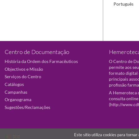
Português
Centro de Documentação
Hemeroteca
História da Ordem dos Farmacêuticos
O Centro de D
permite aos seu
Objectivos e Missão
formato digital
Serviços do Centro
principais asso
Catálogos
profissão farma
Campanhas
A Hemeroteca d
consulta online
Organograma
(
http://www.cd
Sugestões/Reclamações
Este sítio utiliza cookies para torna