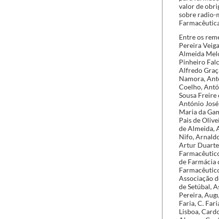
valor de obri
sobre radio-m
Farmacêutica
Entre os rem
Pereira Veig
Almeida Melo
Pinheiro Fal
Alfredo Graç
Namora, Antó
Coelho, Antó
Sousa Freire 
António José
Maria da Gam
Pais de Olive
de Almeida, 
Nifo, Arnald
Artur Duarte 
Farmacêutico
de Farmácia 
Farmacêutico
Associação d
de Setúbal, 
Pereira, Aug
Faria, C. Fa
Lisboa, Cardo