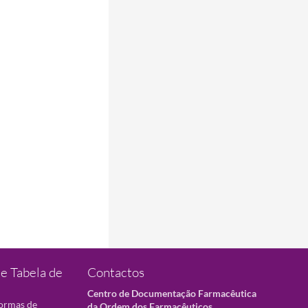
e Tabela de
Contactos
Centro de Documentação Farmacêutica
normas de
da Ordem dos Farmacêuticos