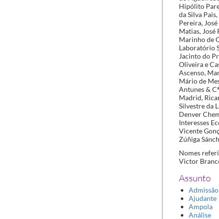
Hipólito Pare
da Silva Pais
Pereira, José
Matias, José 
Marinho de Qu
Laboratório 
Jacinto do P
Oliveira e C
Ascenso, Man
Mário de Mesq
Antunes & Cª
Madrid, Rica
Silvestre da 
Denver Chemi
Interesses E
Vicente Gonç
Zúñiga Sánch
Nomes referi
Victor Branc
Assunto
Admissão
Ajudante
Ampola
Análise