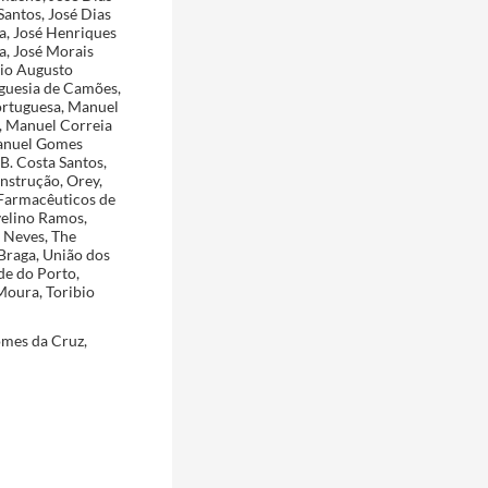
Santos, José Dias
ra, José Henriques
a, José Morais
lio Augusto
eguesia de Camões,
Portuguesa, Manuel
, Manuel Correia
Manuel Gomes
B. Costa Santos,
Instrução, Orey,
 Farmacêuticos de
velino Ramos,
a Neves, The
Braga, União dos
de do Porto,
Moura, Toribio
omes da Cruz,