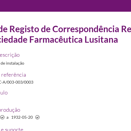
 de Registo de Correspondência R
ciedade Farmacêutica Lusitana
22/2012
descrição
de instalação
-20
 referência
utica Lusitana
1916-12-30/1917-11-28
C-A/003-003/0003
utica Lusitana
1917-01-01/1917-11-25
tulo
êutica Lusitana
1930-01-03/1932-05-20
produção
a
1932-05-20
e suporte