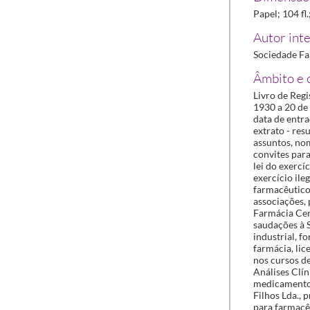
Papel; 104 fl
Autor inte
Sociedade Fa
Âmbito e 
Livro de Reg
1930 a 20 de
data de entra
extrato - re
assuntos, no
convites para
lei do exercí
exercício ile
farmacêutico 
associações, 
Farmácia Cent
saudações à 
industrial, f
farmácia, lic
nos cursos d
Análises Clí
medicamentos,
Filhos Lda.,
para farmacê