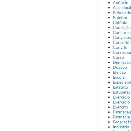
Anúncio
Associaç
Bilhete d
Boletim
Colónia
Comissão
Concurso
Congress
Consultór
Convite
Correspo
Curso
Demissão
Doação
Eleição
Escola
Especiali
Estatuto
Estupefac
Exercício 
Exercício 
Exército
Farmacêu
Farmácia
Federaçã
Indústria