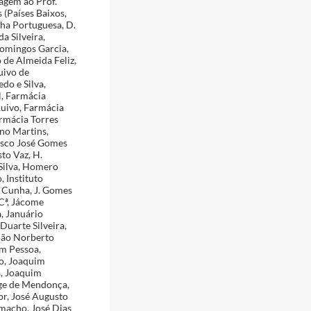
agem ao Prof.
 (Países Baixos,
lha Portuguesa, D.
a Silveira,
Domingos Garcia,
 de Almeida Feliz,
uivo de
do e Silva,
l, Farmácia
Ruivo, Farmácia
rmácia Torres
no Martins,
cisco José Gomes
to Vaz, H.
Silva, Homero
 Instituto
a Cunha, J. Gomes
 Cª, Jácome
, Januário
Duarte Silveira,
oão Norberto
m Pessoa,
ão, Joaquim
a, Joaquim
ge de Mendonça,
or, José Augusto
amacho, José Dias