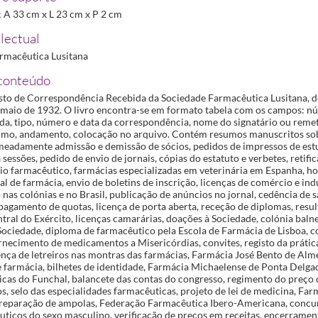
.; A 33 cm x L 23 cm x P 2 cm
lectual
rmacêutica Lusitana
conteúdo
isto de Correspondência Recebida da Sociedade Farmacêutica Lusitana, de
 maio de 1932. O livro encontra-se em formato tabela com os campos: n
da, tipo, número e data da correspondência, nome do signatário ou remet
sumo, andamento, colocação no arquivo. Contém resumos manuscritos so
meadamente admissão e demissão de sócios, pedidos de impressos de est
 sessões, pedido de envio de jornais, cópias do estatuto e verbetes, retif
cio farmacêutico, farmácias especializadas em veterinária em Espanha, ho
gal de farmácia, envio de boletins de inscrição, licenças de comércio e ind
nas colónias e no Brasil, publicação de anúncios no jornal, cedência de s
pagamento de quotas, licença de porta aberta, receção de diplomas, resul
ral do Exército, licenças camarárias, doações à Sociedade, colónia balnea
Sociedade, diploma de farmacêutico pela Escola de Farmácia de Lisboa, c
ornecimento de medicamentos a Misericórdias, convites, registo da prátic
ença de letreiros nas montras das farmácias, Farmácia José Bento de Alme
e farmácia, bilhetes de identidade, Farmácia Michaelense de Ponta Delga
nicas do Funchal, balancete das contas do congresso, regimento do preço
 selo das especialidades farmacêuticas, projeto de lei de medicina, Far
 preparação de ampolas, Federação Farmacêutica Ibero-Americana, concu
uticos do sexo masculino, verificação de preços em receitas, encerramen