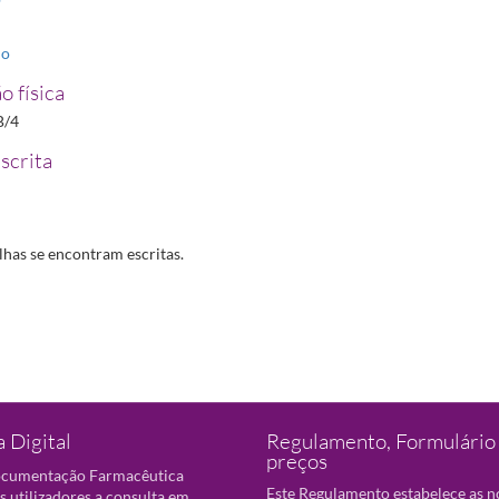
io
o física
B/4
scrita
lhas se encontram escritas.
 Digital
Regulamento, Formulário 
preços
ocumentação Farmacêutica
Este Regulamento estabelece as 
s utilizadores a consulta em