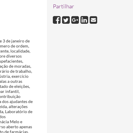
Partilhar
 3 de janeiro de
úmero de ordem,
ente, localidade,
bre diversos
upefacientes,
icação de moradas,
rário de trabalho,
ústria, exercício
alas a outras
tado de eleições,
r infantil,
ontribuição
a dos ajudantes de
ida, alterações
da, Laboratório de
 dos
mácia Melo e
rso aberto apenas
to de farmácias,