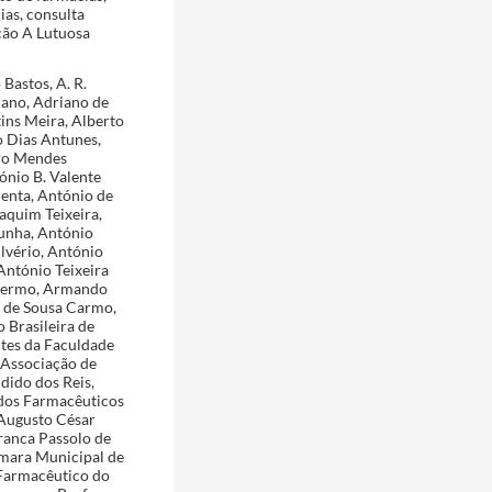
ias, consulta
ação A Lutuosa
Bastos, A. R.
iano, Adriano de
ins Meira, Alberto
o Dias Antunes,
ero Mendes
ónio B. Valente
enta, António de
aquim Teixeira,
Cunha, António
lvério, António
António Teixeira
alermo, Armando
r de Sousa Carmo,
 Brasileira de
ntes da Faculdade
 Associação de
dido dos Reis,
dos Farmacêuticos
 Augusto César
ranca Passolo de
âmara Municipal de
o Farmacêutico do