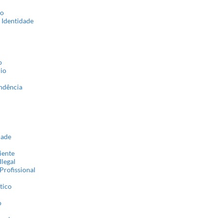
ão
e Identidade
o
io
ndência
dade
iente
Ilegal
Profissional
tico
o