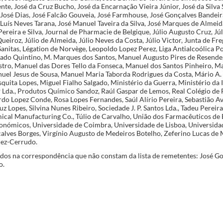
nte, José da Cruz Bucho, José da Encarnação Vieira Júnior, José da Silva 
, José Dias, José Falcão Gouveia, José Farmhouse, José Gonçalves Bandei
 Luís Neves Tarana, José Manuel Taveira da Silva, José Marques de Almeid
Pereira e Silva, Journal de Pharmacie de Belgique, Júlio Augusto Cruz, Jú
eiroz, Júlio de Almeida, Júlio Neves da Costa, Júlio Victor, Junta de Fr
Sanitas, Légation de Norvège, Leopoldo Lopez Perez, Liga Antialcoólica 
rado Quintino, M. Marques dos Santos, Manuel Augusto Pires de Resende
astro, Manuel das Dores Tello da Fonseca, Manuel dos Santos Pinheiro, 
uel Jesus de Sousa, Manuel Maria Taborda Rodrigues da Costa, Mário A. 
uita Lopes, Miguel Fialho Salgado, Ministério da Guerra, Ministério da 
 Lda., Produtos Químico Sandoz, Raúl Gaspar de Lemos, Real Colégio de
rdo Lopez Conde, Rosa Lopes Fernandes, Saúl Alírio Pereira, Sebastião A
Luz Lopes, Silvina Nunes Ribeiro, Sociedade J. P. Santos Lda., Tadeu Pereir
cal Manufacturing Co., Túlio de Carvalho, União dos Farmacêuticos de 
conómicos, Universidade de Coimbra, Universidade de Lisboa, Universida
alves Borges, Virgínio Augusto de Medeiros Botelho, Zeferino Lucas de 
ez-Cerrudo.
dos na correspondência que não constam da lista de remetentes: José G
o.