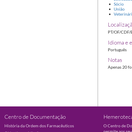
Sócio
União
Veterinár
Localizaçã
PT/OF/CDF/
Idioma e e
Português
Notas
Apenas 20 fo
Centro de Documentação
Hemeroteca
História da Ordem dos Farmacêuticos
O Centro de D
permite aos seu