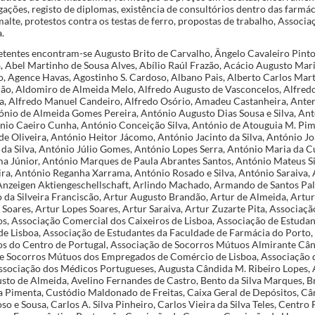
gações, registo de diplomas, existência de consultórios dentro das farmác
alte, protestos contra os testas de ferro, propostas de trabalho, Associ
.
etentes encontram-se Augusto Brito de Carvalho, Ângelo Cavaleiro Pinto 
a, Abel Martinho de Sousa Alves, Abílio Raúl Frazão, Acácio Augusto Mar
, Agence Havas, Agostinho S. Cardoso, Albano Pais, Alberto Carlos Mart
cão, Aldomiro de Almeida Melo, Alfredo Augusto de Vasconcelos, Alfred
a, Alfredo Manuel Candeiro, Alfredo Osório, Amadeu Castanheira, Ant
nio de Almeida Gomes Pereira, António Augusto Dias Sousa e Silva, Ant
nio Caeiro Cunha, António Conceição Silva, António de Atouguia M. Pim
de Oliveira, António Heitor Jácomo, António Jacinto da Silva, António Jo
 da Silva, António Júlio Gomes, António Lopes Serra, António Maria da 
a Júnior, António Marques de Paula Abrantes Santos, António Mateus Si
ira, António Reganha Xarrama, António Rosado e Silva, António Saraiva, 
Anzeigen Aktiengeschellschaft, Arlindo Machado, Armando de Santos P
o da Silveira Franciscão, Artur Augusto Brandão, Artur de Almeida, Artu
Soares, Artur Lopes Soares, Artur Saraiva, Artur Zuzarte Pita, Associação
s, Associação Comercial dos Caixeiros de Lisboa, Associação de Estuda
de Lisboa, Associação de Estudantes da Faculdade de Farmácia do Porto,
s do Centro de Portugal, Associação de Socorros Mútuos Almirante Cân
e Socorros Mútuos dos Empregados de Comércio de Lisboa, Associação 
Associação dos Médicos Portugueses, Augusta Cândida M. Ribeiro Lopes,
usto de Almeida, Avelino Fernandes de Castro, Bento da Silva Marques, B
ria Pimenta, Custódio Maldonado de Freitas, Caixa Geral de Depósitos, C
so e Sousa, Carlos A. Silva Pinheiro, Carlos Vieira da Silva Teles, Centr