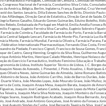
tro Farmacêutico Português, Comissão de Censura, Comissão de Homen
a, Congresso Nacional de Farmácia, Constantino Silva Cristo, Consulados
s da América, Bélgica, Berlim, Inglaterra, França, Espanha), Cruz Verme
avid dos Santos Januário, Dilia Esteves Sanches de Brito, Dionísio Paulo d
 das Alfândegas, Direção Geral de Estatística, Direção Geral de Saúde, 
legria Ramos Gasalho, Eduardo Gomes Guimarães, Eduíno Botelho, Ilídio
antos Rebelo, Embaixada de Portugal em Madrid, Emília Amélia Fonseca R
mílio Fragoso, Eugénio Ferreira Silva Carvalho, Eugénio Sobreiro Figueire
 Farmácia de Coimbra, Faculdade de Farmácia do Porto, Farmácia Barra
mácia Central Salgado Lencart, Farmácia do Monte-Pio, Farmácia Lucília 
rmácia Monte, Farmácia Mundial, Farmácia Oliveira, Farmácia Parana, Fa
., Fédération Internationale Pharmaceutique, Fernando Dias Costa, Firmi
exandre da Piedade, Francisco Cignoli, Francisco de Sousa Gomes, Fran
spar de Castro, Georg Henning, Gregório da Silva Rosa, Guilherme Augus
rique António Martins, Henrique Calado Mendes, Henrique Nolasco da 
peção do Exercício Farmacêutico, Instituto Feminino Educação e Trabalho,
gronomia de Lisboa, Instituto Superior Técnico de Lisboa, J. C. Borges d
Joaquim Neves de Azevedo, J. Pimentel, J. Pinto Assalino, J. Rodrigues &
ques Oliveira Neves, Jaime Guimarães de Almeida, Jaime Romano Batista
 Aldomiro de Sousa, João António Carrilho, João de Barros Durães, João 
a Duarte Vieira, João Mendes Lopes, João Mourato Grave, João Muñoz, J
erra da Costa, Joaquim Anaya Mesa, Joaquim Barata, Joaquim de Amori
 Figueiras, Joaquim José Caetano Castela, Joaquim Lopes da Mota Capit
ilva Teixeira, Joaquim Maria Silva Nobreza, Joaquim Monteiro da Fonsec
iegas Soares, Joaquim Rodrigues Acabado, Joaquim Rosa Bernardo, Jor
ulo, José Andrade, José António Gonçalves, José Arsénio da Fonseca Júni
o, José Augusto Simões da Cunha, José Bernardo Taveira da Silva, José C