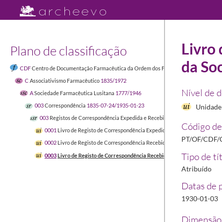
Livro
Plano de classificação
da So
CDF
Centro de Documentação Farmacêutica da Ordem dos Farmacêuticos
1449-04-
C
Associativismo Farmacêutico
1835/1972
Nível de 
A
Sociedade Farmacêutica Lusitana
1777/1946
003
Correspondência
1835-07-24/1935-01-23
Unidade 
003
Registos de Correspondência Expedida e Recebida
1916-12-30/1932-05
Código de
0001
Livro de Registo de Correspondência Expedida da Sociedade Farmacê
PT/OF/CDF/
0002
Livro de Registo de Correspondência Recebida da Sociedade Farmacê
Tipo de tí
0003
Livro de Registo de Correspondência Recebida da Sociedade Farmac
Atribuído
Datas de 
1930-01-03
Dimensão 