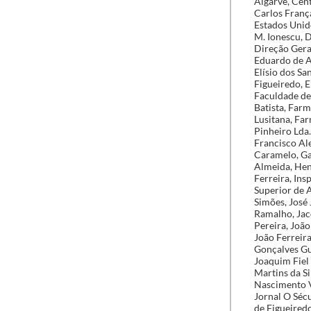
Algarve, Cen
Carlos Franç
Estados Unido
M. Ionescu, D
Direção Geral
Eduardo de A
Elísio dos S
Figueiredo, E
Faculdade de
Batista, Far
Lusitana, Fa
Pinheiro Lda
Francisco Al
Caramelo, Ga
Almeida, Hen
Ferreira, Ins
Superior de A
Simões, José 
Ramalho, Jac
Pereira, João
João Ferreir
Gonçalves Gu
Joaquim Fiel
Martins da S
Nascimento V
Jornal O Séc
de Figueired