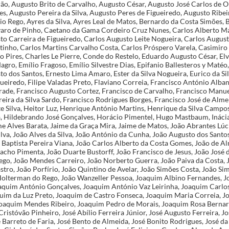
rrão, Augusto Brito de Carvalho, Augusto César, Augusto José Carlos de O
s, Augusto Pereira da Silva, Augusto Peres de Figueiredo, Augusto Ribei
io Rego, Ayres da Silva, Ayres Leal de Matos, Bernardo da Costa Simões, 
aro de Pinho, Caetano da Gama Cordeiro Cruz Nunes, Carlos Alberto Ma
to Carreira de Figueiredo, Carlos Augusto Leite Nogueira, Carlos Augus
inho, Carlos Martins Carvalho Costa, Carlos Próspero Varela, Casimiro 
 Pires, Charles Le Pierre, Conde do Restelo, Eduardo Augusto César, Elv
agro, Emílio Fragoso, Emílio Silvestre Dias, Epifanio Ballesteros y Matéo
to dos Santos, Ernesto Lima Amaro, Ester da Silva Nogueira, Eurico da Si
ueiredo, Filipe Valadas Preto, Flaviano Correia, Francisco António Alba
ade, Francisco Augusto Cortez, Francisco de Carvalho, Francisco Manue
eira da Silva Sardo, Francisco Rodrigues Borges, Francisco José de Alme
e Silva, Heitor Luz, Henrique António Martins, Henrique da Silva Campo
a, Hildebrando José Gonçalves, Horácio Pimentel, Hugo Mastbaum, Inácia
e Alves Barata, Jaime da Graça Mira, Jaime de Matos, João Abrantes Lúc
ilva, João Alves da Silva, João António da Cunha, João Augusto dos Santo
 Baptista Pereira Viana, João Carlos Alberto da Costa Gomes, João de Al
cho Pimenta, João Duarte Bustorff, João Francisco de Jesus, João José d
ego, João Mendes Carreiro, João Norberto Guerra, João Paiva da Costa, 
tro, João Porfírio, João Quintino de Avelar, João Simões Costa, João Si
Holterman do Rego, João Wanzeller Pessoa, Joaquim Albino Fernandes,
oaquim António Gonçalves, Joaquim António Vaz Leirinha, Joaquim Carl
quim da Luz Preto, Joaquim de Castro Fonseca, Joaquim Maria Correia, 
Joaquim Mendes Ribeiro, Joaquim Pedro de Morais, Joaquim Rosa Berna
ristóvão Pinheiro, José Abílio Ferreira Júnior, José Augusto Ferreira, J
Barreto de Faria, José Bento de Almeida, José Bonito Rodrigues, José da