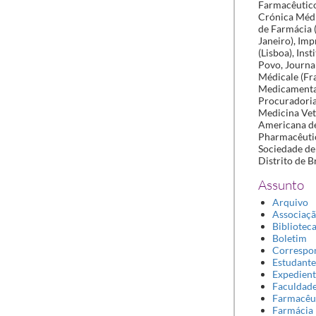
Farmacêutico
Crónica Médi
de Farmácia 
Janeiro), Im
(Lisboa), Ins
Povo, Journal
Médicale (Fra
Medicamenta 
Procuradoria 
Medicina Vete
Americana de 
Pharmacêutica
Sociedade de
Distrito de B
Assunto
Arquivo
Associaç
Bibliotec
Boletim
Correspo
Estudante
Expedien
Faculdad
Farmacêu
Farmácia