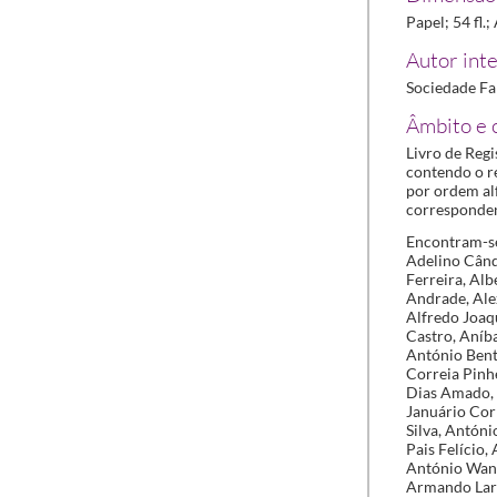
Papel; 54 fl.
Autor inte
Sociedade Fa
Âmbito e 
Livro de Reg
contendo o r
por ordem al
correspondent
Encontram-se
Adelino Când
Ferreira, Al
Andrade, Ale
Alfredo Joaq
Castro, Aníb
António Bent
Correia Pinh
Dias Amado, 
Januário Cor
Silva, Antón
Pais Felício
António Wanz
Armando Larc