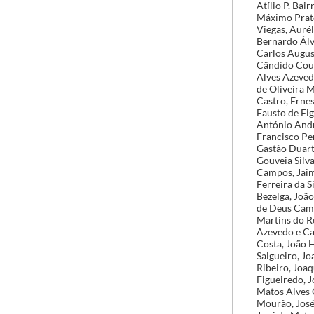
Atílio P. Bai
Máximo Prate
Viegas, Aurél
Bernardo Álv
Carlos Augus
Cândido Cout
Alves Azevedo
de Oliveira M
Castro, Ernes
Fausto de Fig
António Andr
Francisco Per
Gastão Duart
Gouveia Silv
Campos, Jaim
Ferreira da S
Bezelga, João
de Deus Cama
Martins do R
Azevedo e Cas
Costa, João 
Salgueiro, J
Ribeiro, Joa
Figueiredo, 
Matos Alves C
Mourão, José 