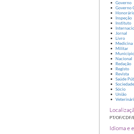
Governo
Governo C
Honorári
Inspeção
Instituto
Internaci
Jornal
Livro
Medicina
Militar
Municípi
Nacional
Redação
Registo
Revista
Saúde Púb
Sociedad
Sócio
União
Veterinár
Localizaçã
PT/OF/CDF/
Idioma e e