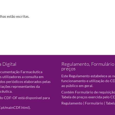
has estão escritas.
 Digital
Regulamento, Formulário 
preços
ocumentação Farmacêutica
Este Regulamento estabelece as 
s utilizadores a consulta em
funcionamento e utilização do CD
 dos periódicos elaborados pelas
ao público em geral.
ciações representantes da
cêutica.
Contém Formulário de requisição
Tabela de preços exercida pelo C
o CDF-OF está disponivel para
Regulamento
|
Formulário
|
Tabel
f.pt/mainCDF.html
).