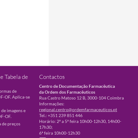
e Tabela de
Contactos
Centro de Documentação Farmacêutica
normas de
da Ordem dos Farmacêuticos
F-OF. Aplica-se
Rua Castro Matoso 12 B, 3000-104 Coimbra
Informações:
regional.centro@ordemfarmaceuticos.pt
 de imagens e
Tel.: +351 239 851 446
DF-OF.
Horário: 2ª a 5ª feira 10h00-12h30, 14h00-
a de preços
17h30;
6ª feira 10h00-12h30