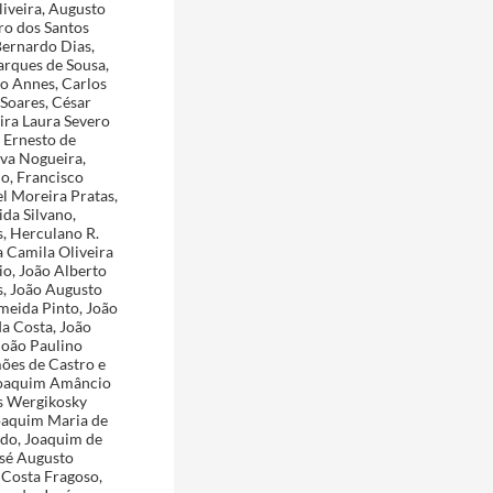
liveira, Augusto
ro dos Santos
Bernardo Dias,
rques de Sousa,
to Annes, Carlos
Soares, César
ira Laura Severo
, Ernesto de
lva Nogueira,
no, Francisco
l Moreira Pratas,
ida Silvano,
s, Herculano R.
 Camila Oliveira
io, João Alberto
s, João Augusto
meida Pinto, João
a Costa, João
João Paulino
mões de Castro e
 Joaquim Amâncio
os Wergikosky
Joaquim Maria de
rdo, Joaquim de
osé Augusto
 Costa Fragoso,