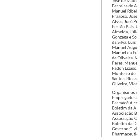
José de Mato
Ferreira de A
Manuel Ribei
Fragoso, Jos
Alves, José P
Ferrão Pais,
Almeida, Júli
Gonzaga e Sou
da Silva, Lu
Manuel Augus
Manuel da Fo
de Oliveira,
Peres, Manue
Fadon Lizaso
Monteiro de 
Santos, Ricar
Oliveira, Vic
Organismos m
Empregados d
Farmacêuticos
Boletim da A
Associação B
Associação C
Boletim da Di
Governo Civil
Pharmaceutiq