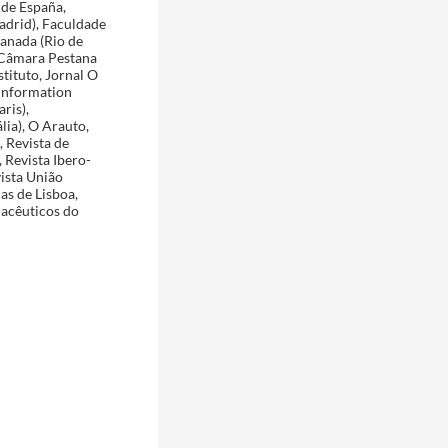
 de España,
adrid), Faculdade
anada (Rio de
o Câmara Pestana
stituto, Jornal O
’Information
ris),
ia), O Arauto,
, Revista de
 Revista Ibero-
vista União
as de Lisboa,
macêuticos do