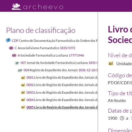
Livro 
Plano de classificação
Socie
CDF
Centro de Documentação Farmacêutica da Ordem dos Farmacêuticos
1449-04-
C
Associativismo Farmacêutico
1835/1972
Nível de 
A
Sociedade Farmacêutica Lusitana
1777/1946
007
Jornal da Sociedade Farmacêutica Lusitana
1835-07-24/1935
Unidade 
004
Registo do Expediente dos Jornais
1836-12-26/1935
Código de
0001
Livro de Registo do Expediente dos Jornais da Sociedade Farmacêutic
PT/OF/CDF/
0002
Livro de Registo do Expediente dos Jornais da Sociedade Farmacêutic
Tipo de tí
0003
Livro de Registo do Expediente dos Jornais da Sociedade Farmacêuti
0004
Livro de Registo do Expediente dos Jornais da Sociedade Farmacêuti
Atribuído
0005
Livro de Registo do Expediente dos Jornais da Sociedade Farmacêuti
Datas de 
1900
a
Dimensão 