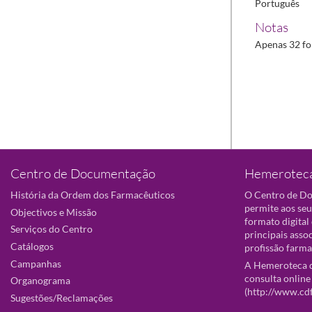
Português
Notas
Apenas 32 fol
Centro de Documentação
Hemeroteca
História da Ordem dos Farmacêuticos
O Centro de D
permite aos seu
Objectivos e Missão
formato digital
Serviços do Centro
principais asso
Catálogos
profissão farma
Campanhas
A Hemeroteca d
consulta online
Organograma
(
http://www.cd
Sugestões/Reclamações