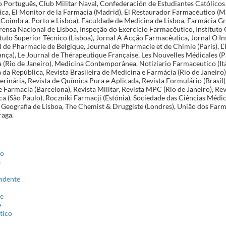
 Português, Club Militar Naval, Confederación de Estudiantes Católicos
ca, El Monitor de la Farmacia (Madrid), El Restaurador Farmacéutico (M
(Coimbra, Porto e Lisboa), Faculdade de Medicina de Lisboa, Farmácia Gr
prensa Nacional de Lisboa, Inspeção do Exercício Farmacêutico, Institut
tituto Superior Técnico (Lisboa), Jornal A Acção Farmacêutica, Jornal O In
 de Pharmacie de Belgique, Journal de Pharmacie et de Chimie (Paris), L
nça), Le Journal de Thérapeutique Française, Les Nouvelles Médicales (Pa
(Rio de Janeiro), Medicina Contemporânea, Notiziario Farmaceutico (Itál
da República, Revista Brasileira de Medicina e Farmácia (Rio de Janeiro)
rinária, Revista de Química Pura e Aplicada, Revista Formulário (Brasil),
Farmacia (Barcelona), Revista Militar, Revista MPC (Rio de Janeiro), Re
 (São Paulo), Roczniki Farmacji (Estónia), Sociedade das Ciências Médic
 Geografia de Lisboa, The Chemist & Druggiste (Londres), União dos Far
raga.
ão
a
ndente
te
e
tico