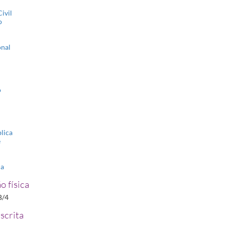
ivil
o
onal
o
lica
e
ia
o física
B/4
scrita