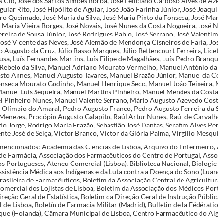
s Cid, José dos Santos Simões Borba, José Feliciano Cardoso Alves de Az
guiar Rito, José Hipólito de Aguiar, José João Farinha Júnior, José Joaqu
ro Queimado, José Maria da Silva, José Maria Pinto da Fonseca, José Ma
é Maria Vieira Borges, José Novais, José Nunes da Costa Nogueira, José 
ereira de Sousa Júnior, José Rodrigues Pablo, José Serrano, José Valentim
 José Vicente das Neves, José Alemão de Mendonça Cisneiros de Faria, Jo
o Augusto da Cruz, Júlio Basso Marques, Júlio Bettencourt Ferreira, Licet
sa, Luís Fernandes Martins, Luís Filipe de Magalhães, Luís Pedro Branqu
ís Rebelo da Silva, Manuel Adriano Mourato Vermelho, Manuel António da
to Annes, Manuel Augusto Tavares, Manuel Brazão Júnior, Manuel da C
nseca Mourato Godinho, Manuel Henrique Seco, Manuel João Teixeira,
 Manuel Luís Sequeira, Manuel Martins Pinheiro, Manuel Mendes da Cost
l Pinheiro Nunes, Manuel Valente Serrano, Mário Augusto Azevedo Cost
, Olímpio do Amaral, Pedro Augusto Franco, Pedro Augusto Ferreira da Si
Menezes, Procópio Augusto Galapito, Raúl Artur Nunes, Raúl de Carvalh
do Jorge, Rodrigo Maria Frazão, Sebastião José Dantas, Serafim Alves Per
ente José de Seiça, Victor Branco, Victor da Glória Palma, Virgílio Mesqu
encionados: Academia das Ciências de Lisboa, Arquivo do Enfermeiro, 
e Farmácia, Associação dos Farmacêuticos do Centro de Portugal, Asso
 Portugueses, Ateneu Comercial (Lisboa), Biblioteca Nacional, Biologie 
ssistência Médica aos Indígenas e da Luta contra a Doença do Sono (Luan
rasileira de Farmacêuticos, Boletim da Associação Central de Agricultur
omercial dos Lojistas de Lisboa, Boletim da Associação dos Médicos Port
reção Geral de Estatística, Boletim da Direção Geral de Instrução Públic
 de Lisboa, Boletín de Farmacia Militar (Madrid), Bulletin de la Fédérati
ue (Holanda), Câmara Municipal de Lisboa, Centro Farmacêutico do Alg