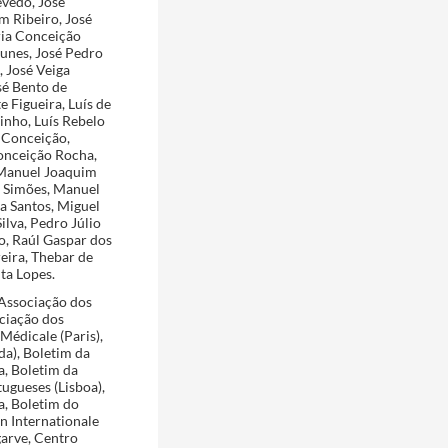
evedo, José
im Ribeiro, José
ria Conceição
Nunes, José Pedro
, José Veiga
sé Bento de
e Figueira, Luís de
inho, Luís Rebelo
 Conceição,
onceição Rocha,
 Manuel Joaquim
a Simões, Manuel
a Santos, Miguel
lva, Pedro Júlio
o, Raúl Gaspar dos
eira, Thebar de
ita Lopes.
Associação dos
ciação dos
Médicale (Paris),
da), Boletim da
a, Boletim da
ugueses (Lisboa),
a, Boletim do
on Internationale
arve, Centro