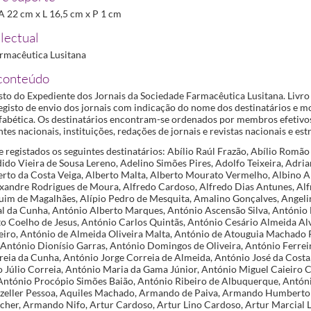
; A 22 cm x L 16,5 cm x P 1 cm
lectual
rmacêutica Lusitana
conteúdo
isto do Expediente dos Jornais da Sociedade Farmacêutica Lusitana. Livr
egisto de envio dos jornais com indicação do nome dos destinatários e m
fabética. Os destinatários encontram-se ordenados por membros efetivos
es nacionais, instituições, redações de jornais e revistas nacionais e est
 registados os seguintes destinatários: Abílio Raúl Frazão, Abílio Romão
ido Vieira de Sousa Lereno, Adelino Simões Pires, Adolfo Teixeira, Adri
berto da Costa Veiga, Alberto Malta, Alberto Mourato Vermelho, Albino A
xandre Rodrigues de Moura, Alfredo Cardoso, Alfredo Dias Antunes, Alf
uim de Magalhães, Alípio Pedro de Mesquita, Amalino Gonçalves, Angeli
al da Cunha, António Alberto Marques, António Ascensão Silva, António 
o Coelho de Jesus, António Carlos Quintãs, António Cesário Almeida Al
eiro, António de Almeida Oliveira Malta, António de Atouguia Machado
António Dionísio Garras, António Domingos de Oliveira, António Ferrei
reia da Cunha, António Jorge Correia de Almeida, António José da Costa
io Júlio Correia, António Maria da Gama Júnior, António Miguel Caieiro 
, António Procópio Simões Baião, António Ribeiro de Albuquerque, Antóni
eller Pessoa, Aquiles Machado, Armando de Paiva, Armando Humberto
her, Armando Nifo, Artur Cardoso, Artur Lino Cardoso, Artur Marcial L