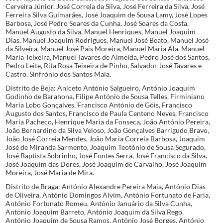
Cerveira Júnior, José Correia da Silva, José Ferreira da Silva, José
Ferreira Silva Guimarães, José Joaquim de Sousa Lamy, José Lopes
Barbosa, José Pedro Soares da Cunha, José Soares da Costa,
Manuel Augusto da Silva, Manuel Henriques, Manuel Joaquim
Dias, Manuel Joaquim Rodrigues, Manuel José Beato, Manuel José
da Silveira, Manuel José Pais Moreira, Manuel Maria Ala, Manuel
Maria Teixeira, Manuel Tavares de Almeida, Pedro José dos Santos,
Pedro Leite, Rita Rosa Teixeira de Pinho, Salvador José Tavares e
Castro, Sinfrónio dos Santos Maia.
Distrito de Beja: Aniceto António Salgueiro, António Joaquim
Godinho de Barahona, Filipe António de Sousa Telles, Firminiano
Maria Lobo Gonçalves, Francisco António de Góis, Francisco
Augusto dos Santos, Francisco de Paula Centeno Neves, Francisco
Maria Pacheco, Henrique Maria da Fonseca, João António Pereira,
João Bernardino da Silva Veloso, João Gonçalves Barrigudo Bravo,
João José Correia Mendes, João Maria Correia Barbosa, Joaquim
José de Miranda Sarmento, Joaquim Teotónio de Sousa Segurado,
José Baptista Sobrinho, José Fontes Serra, José Francisco da Silva,
José Joaquim das Dores, José Joaquim de Carvalho, José Joaquim
Moreira, José Maria de Mira.
Distrito de Braga: António Alexandre Pereira Maia, António Dias
de Oliveira, António Domingos Alvim, António Fortunato de Faria,
António Fortunato Romeu, António Januário da Silva Cunha,
António Joaquim Barreto, António Joaquim da Silva Rego,
António Joaquim de Sousa Ramos, António José Borges, António