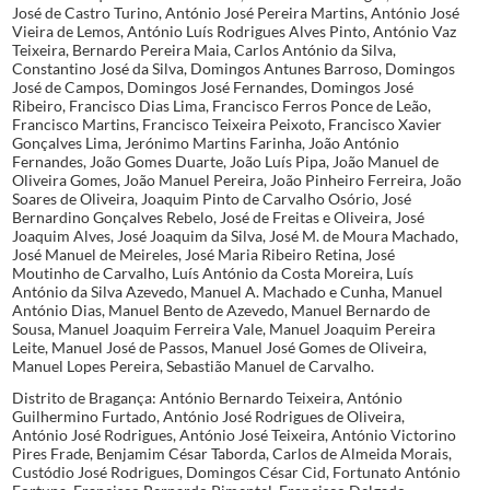
José de Castro Turino, António José Pereira Martins, António José
Vieira de Lemos, António Luís Rodrigues Alves Pinto, António Vaz
Teixeira, Bernardo Pereira Maia, Carlos António da Silva,
Constantino José da Silva, Domingos Antunes Barroso, Domingos
José de Campos, Domingos José Fernandes, Domingos José
Ribeiro, Francisco Dias Lima, Francisco Ferros Ponce de Leão,
Francisco Martins, Francisco Teixeira Peixoto, Francisco Xavier
Gonçalves Lima, Jerónimo Martins Farinha, João António
Fernandes, João Gomes Duarte, João Luís Pipa, João Manuel de
Oliveira Gomes, João Manuel Pereira, João Pinheiro Ferreira, João
Soares de Oliveira, Joaquim Pinto de Carvalho Osório, José
Bernardino Gonçalves Rebelo, José de Freitas e Oliveira, José
Joaquim Alves, José Joaquim da Silva, José M. de Moura Machado,
José Manuel de Meireles, José Maria Ribeiro Retina, José
Moutinho de Carvalho, Luís António da Costa Moreira, Luís
António da Silva Azevedo, Manuel A. Machado e Cunha, Manuel
António Dias, Manuel Bento de Azevedo, Manuel Bernardo de
Sousa, Manuel Joaquim Ferreira Vale, Manuel Joaquim Pereira
Leite, Manuel José de Passos, Manuel José Gomes de Oliveira,
Manuel Lopes Pereira, Sebastião Manuel de Carvalho.
Distrito de Bragança: António Bernardo Teixeira, António
Guilhermino Furtado, António José Rodrigues de Oliveira,
António José Rodrigues, António José Teixeira, António Victorino
Pires Frade, Benjamim César Taborda, Carlos de Almeida Morais,
Custódio José Rodrigues, Domingos César Cid, Fortunato António