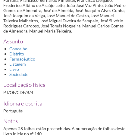
Fortuna, Francisco Bernardo Pimentel, Francisco Delgado,
Frederico Albino de Araújo Leite, João José Vaz Pinto, João Pedro
Gomes de Almendra, José de Almeida, José Joaquim Alves Cunha,
José Joaquim da Veiga, José Manuel de Castro, José Manuel
Teixeira Malheiros, José Miguel Taveira de Sampaio, José Silvério
Rodrigues Cardoso, José Tomás Nogueira, Manuel Carlos Gomes
de Almendra, Manuel Maria Teixeira.
Assunto
Concelho
Distrito
Farmacêutico
Listagem
Livro
Sociedade
Localização física
PT/OF/CDF/B/4
Idioma e escrita
Português
Notas
Apenas 28 folhas estão preenchidas. A numeração de folhas deste
livro inicia no nº 140.