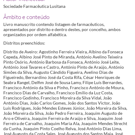
Sociedade Farmacêutica Lusitana
Âmbito e conteúdo
Livro manuscrito contendo listagem de farmacêuticos,
apresentados por distrito e dentro destes, por concelho, ambos
organizados por ordem alfabética.
Distritos preenchidos:
Distrito de Aveiro: Agostinho Ferreira Vieira, Albino da Fonseca
Cepeda, Albino José Pinto de Miranda, António Avelino Teixeira
Pinto Osório, António Barbosa da Fonseca, António José Leite,
António José Tavares e Castro, António Pinto de Araújo, António
Simões da Silva, Augusto Cândido Figueira, Avelino Dias de
Figueiredo, Bernardino José da Costa Rifa, César Henriques de
Seabra Rangel, Delfim José de Sousa Lamy, Filipe Luís Bernardes,
Francisco António da Silva e Pinho, Francisco António de Moura,
Francisco Dias de Carvalho, Francisco Emílio da Luz Costa,
Francisco Godinho, Francisco Moreira da Silva Vidal, João
António Dias, João Carlos Gomes, João dos Santos Victor, João
Luís Rodrigues, João Mendes Esteves Júnior, João Moreira da Silva,
João Moreira da Silva, João Pedro Ferreira, Joaquim Augusto de
Aro e Oliveira, Joaquim Ferreira de Araújo e Silva, Joaquim José
Ferreira de Carvalho, Joaquim Maria Ala, Joaquim Mendes Strecht
da Cunha, Joaquim Pinto Coelho Relva, José António Dias Lima,
José Augusto da Costa Sales, José Augusto dos Santos Maia, José