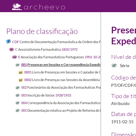
Prese
Plano de classificação
Exped
CDF
Centro de Documentação Farmacêutica da Ordem dos Farmacêuticos
1449-04-
C
Associativismo Farmacêutico
1835/1972
Nível de 
E
Associação dos Farmacêuticos Portugueses
1901-10-28/1933-11-24
001
Presenças em Sessões e Correspondência Expedida
1911-02-15/1933-11-
Série
0001
Livro de Presenças em Sessões e Copiador de Correspondência Expedi
Código de
0002
Livro de Presenças nas Sessões da Assembleia Geral
1927-03-02/1933
PT/OF/CDF/
002
Funcionários da Associação dos Farmacêuticos Portugueses
1927-12-05/1
Tipo de tí
003
Inscrição de Sócios
1928/1933
004
Correspondência da Associação dos Farmacêuticos Portugueses
1910-10/
Atribuído
005
Documentação relativa ao Projeto de Reforma do Exercício da Farmácia
19
Datas de 
1911-02-15
Dimensão 