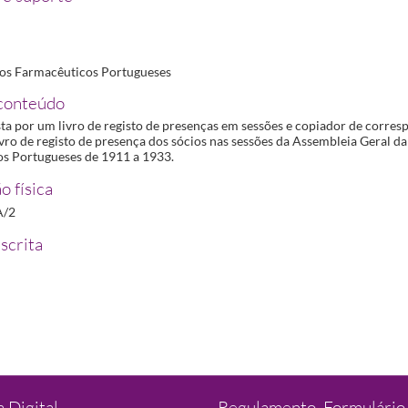
os Farmacêuticos Portugueses
conteúdo
ta por um livro de registo de presenças em sessões e copiador de corre
ivro de registo de presença dos sócios nas sessões da Assembleia Geral d
s Portugueses de 1911 a 1933.
o física
A/2
scrita
 Digital
Regulamento, Formulário 