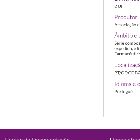
2 UI
Produtor
Associação d
Âmbito e 
Série compos
expedida, e l
Farmacêutico
Localizaçã
PT/OF/CDF/
Idioma e e
Português
Centro de Documentação
Hemeroteca