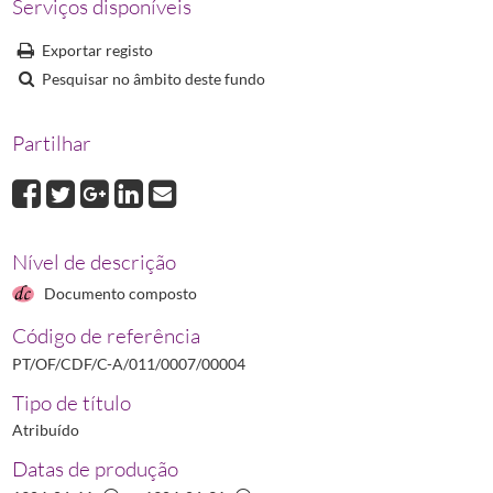
Serviços disponíveis
00010
Contas e Orçamentos para Obras no Edifício da Sociedade Farmacêu
00011
Contas de Receita e Despesa da Sociedade Farmacêutica Lusitana d
Exportar registo
00012
Contas de Receita e Despesa da Sociedade Farmacêutica Lusitana 
Pesquisar no âmbito deste fundo
(...)
00016
Contas de Receita e Despesa da Sociedade Farmacêutica Lusitana d
Partilhar
Nível de descrição
Documento composto
Código de referência
PT/OF/CDF/C-A/011/0007/00004
Tipo de título
Atribuído
Datas de produção