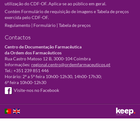
utilização do CDF-OF. Aplica-se ao público em geral.
Contém Formulário de requisição de imagens e Tabela de preços
exercida pelo CDF-OF.
Regulamento
|
Formulário
|
Tabela de preços
Contactos
Centro de Documentação Farmacêutica
da Ordem dos Farmacêuticos
Rua Castro Matoso 12 B, 3000-104 Coimbra
Informações:
regional.centro@ordemfarmaceuticos.pt
Tel.: +351 239 851 446
Horário: 2ª a 5ª feira 10h00-12h30, 14h00-17h30;
6ª feira 10h00-12h30
Visite-nos no Facebook
Este sítio utiliza cookies para tornar a sua utilização mais agradável.
Ao continuar a utilizá-lo reconhece e aceita a nossa
política de cookies