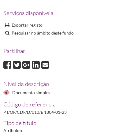
E 1850-12-14
Edital relativo à obrigação que têm os boticários de mandarem a
Serviços disponíveis
(...)
E 1856-05-29
Edital que providencia para que os boticários fossem prontos em a
Exportar registo
Pesquisar no âmbito deste fundo
Partilhar
Nível de descrição
Documento simples
Código de referência
PT/OF/CDF/D/010/E 1804-01-23
Tipo de título
Atribuído