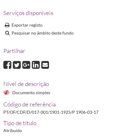
P 1916-12-14_n834
Portaria N.º 834 relativa ao diploma de farmacêutico
1
Serviços disponíveis
P 1923-12-04_n3827
Portaria N.º 3827 relativa ao exercício ilegal da prof
P 1924-07-03_n4121
Portaria N.º 4121 esclarecendo sobre a forma de efeti
Exportar registo
P 1924-09-05_n4191
Portaria N.º 4191 que ordena o registo dos diplomas 
Pesquisar no âmbito deste fundo
Partilhar
Nível de descrição
Documento simples
Código de referência
PT/OF/CDF/D/017-001/1901-1925/P 1906-03-17
Tipo de título
Atribuído