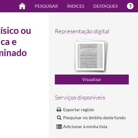
PESQUISAR
ÍNDICES
DESTAQUES
sico ou
Representação digital
ica e
aminado
21-02-25
Serviços disponíveis
Exportar registo
Pesquisar no âmbito deste fundo
Adicionar à minha lista