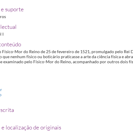
e suporte
iros
lectual
 I
conteúdo
 Físico-Mor do Reino de 25 de fevereiro de 1521, promulgado pelo Rei D
que nenhum físico ou boticário praticasse a arte da ciência física e abr
se examinado pelo Físico-Mor do Reino, acompanhado por outros dois físi
or
o
scrita
 e localização de originais