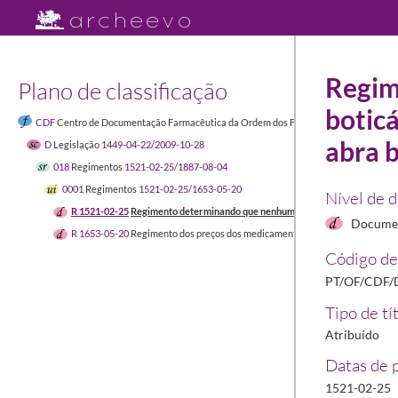
Regim
Plano de classificação
boticá
CDF
Centro de Documentação Farmacêutica da Ordem dos Farmacêuticos
1449-04-
abra 
D
Legislação
1449-04-22/2009-10-28
018
Regimentos
1521-02-25/1887-08-04
0001
Regimentos
1521-02-25/1653-05-20
Nível de 
R 1521-02-25
Regimento determinando que nenhum físico ou boticário pratic
Documen
R 1653-05-20
Regimento dos preços dos medicamentos
1653-05-20/1653-05
Código de
PT/OF/CDF/D
Tipo de tí
Atribuído
Datas de 
1521-02-25