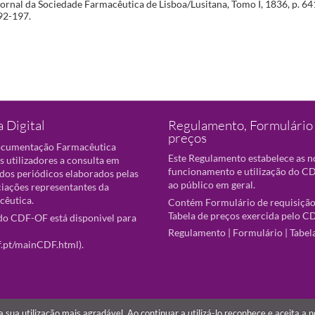
ornal da Sociedade Farmacêutica de Lisboa/Lusitana, Tomo I, 1836, p. 641
192-197.
 Digital
Regulamento, Formulário 
preços
ocumentação Farmacêutica
Este Regulamento estabelece as 
s utilizadores a consulta em
funcionamento e utilização do CD
 dos periódicos elaborados pelas
ao público em geral.
ciações representantes da
cêutica.
Contém Formulário de requisição
Tabela de preços exercida pelo C
o CDF-OF está disponivel para
Regulamento
|
Formulário
|
Tabel
f.pt/mainCDF.html
).
r a sua utilização mais agradável. Ao continuar a utilizá-lo reconhece e aceita a 