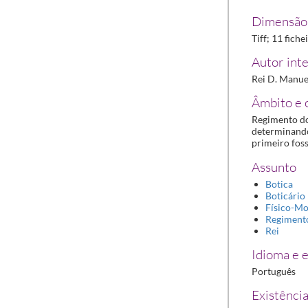
Dimensão 
Tiff; 11 fiche
Autor inte
Rei D. Manuel
Âmbito e 
Regimento do
determinando 
primeiro fos
Assunto
Botica
Boticário
Físico-M
Regiment
Rei
Idioma e e
Português
Existência