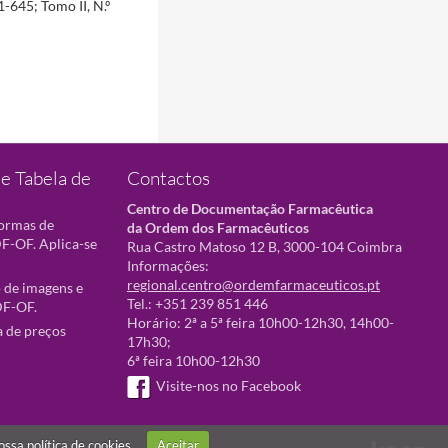
-645; Tomo II, N.º
e Tabela de
Contactos
Centro de Documentação Farmacêutica
normas de
da Ordem dos Farmacêuticos
F-OF. Aplica-se
Rua Castro Matoso 12 B, 3000-104 Coimbra
Informações:
regional.centro@ordemfarmaceuticos.pt
 de imagens e
Tel.: +351 239 851 446
DF-OF.
Horário: 2ª a 5ª feira 10h00-12h30, 14h00-
a de preços
17h30;
6ª feira 10h00-12h30
Visite-nos no Facebook
nossa
política de cookies
Aceitar