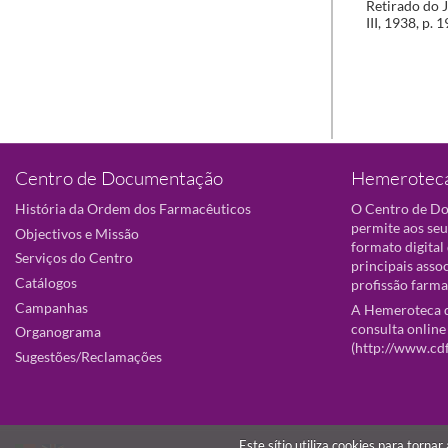
Retirado do J
III, 1938, p. 
Centro de Documentação
Hemeroteca
História da Ordem dos Farmacêuticos
O Centro de D
permite aos seu
Objectivos e Missão
formato digital
Serviços do Centro
principais asso
Catálogos
profissão farma
Campanhas
A Hemeroteca d
consulta online
Organograma
(
http://www.cd
Sugestões/Reclamações
Este sítio utiliza cookies para torna