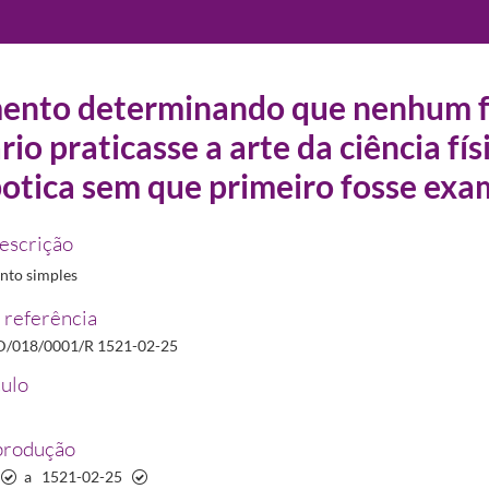
ento determinando que nenhum fí
rio praticasse a arte da ciência fís
22/2012
botica sem que primeiro fosse ex
descrição
asse a arte da ciência física e abra botica sem que primeiro fosse examinado
1521-02-25/15
to simples
-20
 referência
/018/0001/R 1521-02-25
tulo
produção
a
1521-02-25